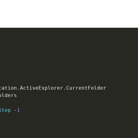
：
cation
.
ActiveExplorer
.
olders

Step
-
1