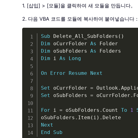
1. [삽입] > [모듈]을 클릭하여 새 모듈을 만듭니다。
2. 다음 VBA 코드를 모듈에 복사하여 붙여넣습니다
Sub
 Delete_All_SubFolders
(
)
Dim
 oCurrFolder 
As
Dim
 oSubFolders 
As
Dim
 i 
As
Long
On
Error
Resume
Next
Set
 oCurrFolder 
=
 Outlook
.
Appli
Set
 oSubFolders 
=
 oCurrFolder
.
F
For
 i 
=
 oSubFolders
.
Count 
To
1
oSubFolders
.
Item
(
i
)
.
Next
End
Sub