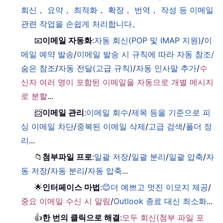
회신， 요약， 최적화， 확장， 번역， 작성 등 이메일
관련 작업을 손쉽게 처리합니다。
📧
이메일 자동화
:
자동 회신(POP 및 IMAP 지원)
/
이
메일 예약 발송
/
이메일 발송 시 규칙에 따라 자동 참조/
숨은 참조
/
자동 전달(고급 규칙)
/
자동 인사말 추가
/
수
신자 여러 명이 포함된 이메일을 자동으로 개별 메시지
로 분할
...
📨
이메일 관리
:
이메일 회수
/
제목 등을 기준으로 피
싱 이메일 차단
/
중복된 이메일 삭제
/
고급 검색
/
폴더 정
리
...
📁
첨부파일 프로
:
일괄 저장
/
일괄 분리
/
일괄 압축
/
자
동 저장
/
자동 분리
/
자동 압축
...
🌟
인터페이스 마법
:
😊더 예쁘고 멋진 이모지 제공
/
중요 이메일 수신 시 알림
/
Outlook 종료 대신 최소화
...
👍
한 번의 클릭으로 해결
:
모두 회신(첨부 파일 포