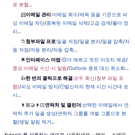
로 분할
...
📨
이메일 관리
:
이메일 회수
/
제목 등을 기준으로 피
싱 이메일 차단
/
중복된 이메일 삭제
/
고급 검색
/
폴더 정
리
...
📁
첨부파일 프로
:
일괄 저장
/
일괄 분리
/
일괄 압축
/
자
동 저장
/
자동 분리
/
자동 압축
...
🌟
인터페이스 마법
:
😊더 예쁘고 멋진 이모지 제공
/
중요 이메일 수신 시 알림
/
Outlook 종료 대신 최소화
...
👍
한 번의 클릭으로 해결
:
모두 회신(첨부 파일 포
함)
/
피싱 이메일 방지
/
🕘발신자의 현재 시간 시간대 표
시
...
👩🏼‍🤝‍👩🏻
연락처 및 캘린더
:
선택한 이메일에서 연
락처 추가 일괄 생성
/
연락처 그룹를 개별 그룹으로 분
할
/
생일 알림 제거
...
Kutools 를 선호하는 언어로 사용하세요 – 영어， 스페인