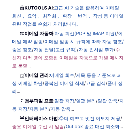
🤖
KUTOOLS AI
:
고급 AI 기술을 활용하여 이메일
회신， 요약， 최적화， 확장， 번역， 작성 등 이메일
관련 작업을 손쉽게 처리합니다。
📧
이메일 자동화
:
자동 회신(POP 및 IMAP 지원)
/
이
메일 예약 발송
/
이메일 발송 시 규칙에 따라 자동 참조/
숨은 참조
/
자동 전달(고급 규칙)
/
자동 인사말 추가
/
수
신자 여러 명이 포함된 이메일을 자동으로 개별 메시지
로 분할
...
📨
이메일 관리
:
이메일 회수
/
제목 등을 기준으로 피
싱 이메일 차단
/
중복된 이메일 삭제
/
고급 검색
/
폴더 정
리
...
📁
첨부파일 프로
:
일괄 저장
/
일괄 분리
/
일괄 압축
/
자
동 저장
/
자동 분리
/
자동 압축
...
🌟
인터페이스 마법
:
😊더 예쁘고 멋진 이모지 제공
/
중요 이메일 수신 시 알림
/
Outlook 종료 대신 최소화
...