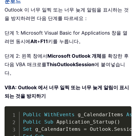
운로드
Outlook 이 너무 일찍 또는 너무 늦게 알림을 표시하는 것
을 방지하려면 다음 단계를 따르세요：
단계 1: Microsoft Visual Basic for Applications 창을 열
려면 동시에
Alt
+
F11
키를 누릅니다。
단계 2: 왼쪽 창에서
Microsoft Outlook 개체
를 확장한 후
다음 VBA 매크로를
ThisOutlookSession
에 붙여넣습니
다。
VBA: Outlook 에서 너무 일찍 또는 너무 늦게 알림이 표시
되는 것을 방지하기
Copy
Public
WithEvents
 g_CalendarItems 
As
 
Public
Sub
 Application_Startup
(
)
Set
 g_CalendarItems 
=
 Outlook
.
Session