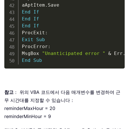
aAptItem
.
End
If
End
If
End
If
ProcExit
:
Exit
Sub
ProcError
:
MsgBox 
"Unanticipated error "
&
 Err
.
N
End
Sub
참고
： 위의 VBA 코드에서 다음 매개변수를 변경하여 근
무 시간대를 지정할 수 있습니다：
reminderMaxHour = 20
reminderMinHour = 9