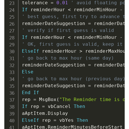
tolerance 
=
0.01
' avoid floating poi
If
 reminderHour 
<
 reminderMinHour 
-
 t
' best guess, first try to advance to
reminderDateSuggestion 
=
 reminderDate
' verify if first guess is valid
If
 reminderHour 
<
 reminderMinHour 
-
 t
' OK, first guess is valid, keep it
ElseIf
 reminderHour 
>
 reminderMaxHour
' go back to max hour (same day)
reminderDateSuggestion 
=
 reminderDate
Else
' go back to max hour (previous day)
reminderDateSuggestion 
=
 reminderDate
End
If
rep 
=
 MsgBox
(
"The Reminder time is ou
If
 rep 
=
 vbCancel 
Then
aAptItem
.
ElseIf
 rep 
=
 vbYes 
Then
aAptItem
.
ReminderMinutesBeforeStart 
=