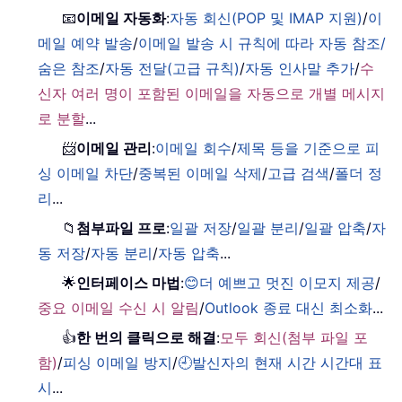
📧
이메일 자동화
:
자동 회신(POP 및 IMAP 지원)
/
이
메일 예약 발송
/
이메일 발송 시 규칙에 따라 자동 참조/
숨은 참조
/
자동 전달(고급 규칙)
/
자동 인사말 추가
/
수
신자 여러 명이 포함된 이메일을 자동으로 개별 메시지
로 분할
...
📨
이메일 관리
:
이메일 회수
/
제목 등을 기준으로 피
싱 이메일 차단
/
중복된 이메일 삭제
/
고급 검색
/
폴더 정
리
...
📁
첨부파일 프로
:
일괄 저장
/
일괄 분리
/
일괄 압축
/
자
동 저장
/
자동 분리
/
자동 압축
...
🌟
인터페이스 마법
:
😊더 예쁘고 멋진 이모지 제공
/
중요 이메일 수신 시 알림
/
Outlook 종료 대신 최소화
...
👍
한 번의 클릭으로 해결
:
모두 회신(첨부 파일 포
함)
/
피싱 이메일 방지
/
🕘발신자의 현재 시간 시간대 표
시
...