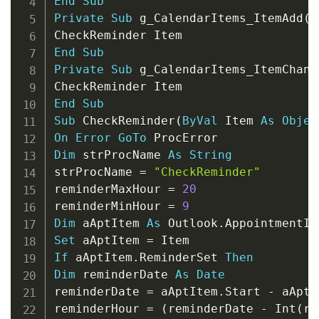
End
Sub
Private
Sub
 g_CalendarItems_ItemAdd
(
B
End
Sub
Private
Sub
 g_CalendarItems_ItemChang
End
Sub
Sub
 CheckReminder
(
ByVal
 Item 
As
Objec
On
Error
GoTo
Dim
 strProcName 
As
String
strProcName 
=
"CheckReminder"
reminderMaxHour 
=
20
reminderMinHour 
=
9
Dim
 aAptItem 
As
 Outlook
.
Set
 aAptItem 
=
If
 aAptItem
.
ReminderSet 
Then
Dim
 reminderDate 
As
Date
reminderDate 
=
 aAptItem
.
Start 
-
 aAptI
reminderHour 
=
(
reminderDate 
-
 Int
(
re