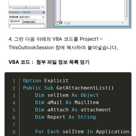
4. 그런 다음 아래의 VBA 코드를 Project1 –
ThisOutlookSession 창에 복사하여 붙여넣습니다。
VBA 코드： 첨부 파일 정보 목록 얻기
Copy
Option
Public
Sub
 GetAttachmentList
(
)
Dim
 selItem 
As
Object
Dim
 aMail 
As
 MailItem

Dim
 aAttach 
As
 attachment

Dim
 Report 
As
String
For
Each
 selItem 
In
 Application
.
A