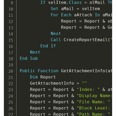
If
 selItem
.
Class
=
 olMail 
The
Set
 aMail 
=
 selItem

For
Each
 aAttach 
In
 aMail
                Report 
=
 Report 
&
 vbC
                Report 
=
 Report 
&
 Get
Next
Call
 CreateReportEmail
(
"A
End
If
Next
End
Sub
Public
Function
 GetAttachmentInfo
(
att
Dim
 Report

    GetAttachmentInfo 
=
""
    Report 
=
 Report 
&
"Index: "
&
 att
    Report 
=
 Report 
&
"Display Name: 
    Report 
=
 Report 
&
"File Name: "
&
    Report 
=
 Report 
&
"Block Level: "
    Report 
=
 Report 
&
"Path Name: "
&