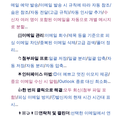
메일 예약 발송
/
이메일 발송 시 규칙에 따라 자동 참조/
숨은 참조
/
자동 전달(고급 규칙)
/
자동 인사말 추가
/
수
신자 여러 명이 포함된 이메일을 자동으로 개별 메시지
로 분할
...
📨
이메일 관리
:
이메일 회수
/
제목 등을 기준으로 피
싱 이메일 차단
/
중복된 이메일 삭제
/
고급 검색
/
폴더 정
리
...
📁
첨부파일 프로
:
일괄 저장
/
일괄 분리
/
일괄 압축
/
자
동 저장
/
자동 분리
/
자동 압축
...
🌟
인터페이스 마법
:
😊더 예쁘고 멋진 이모지 제공
/
중요 이메일 수신 시 알림
/
Outlook 종료 대신 최소화
...
👍
한 번의 클릭으로 해결
:
모두 회신(첨부 파일 포
함)
/
피싱 이메일 방지
/
🕘발신자의 현재 시간 시간대 표
시
...
👩🏼‍🤝‍👩🏻
연락처 및 캘린더
:
선택한 이메일에서 연