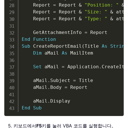
    Report 
=
 Report 
&
"Position: "
&
 
    Report 
=
 Report 
&
"Size: "
&
 atta
    Report 
=
 Report 
&
"Type: "
&
 atta
    GetAttachmentInfo 
=
End
Function
Sub
 CreateReportEmail
(
Title 
As
String
Dim
 aMail 
As
 MailItem

Set
 aMail 
=
 Application
.
CreateIte
    aMail
.
Subject 
=
 Title

    aMail
.
Body 
=
 Report

    aMail
.
End
Sub
5. 키보드에서
F5
키를 눌러 VBA 코드를 실행합니다。