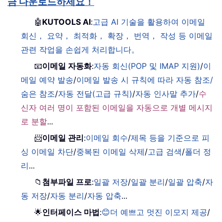
금 다운로드하세요！
🤖
KUTOOLS AI
:
고급 AI 기술을 활용하여 이메일
회신， 요약， 최적화， 확장， 번역， 작성 등 이메일
관련 작업을 손쉽게 처리합니다。
📧
이메일 자동화
:
자동 회신(POP 및 IMAP 지원)
/
이
메일 예약 발송
/
이메일 발송 시 규칙에 따라 자동 참조/
숨은 참조
/
자동 전달(고급 규칙)
/
자동 인사말 추가
/
수
신자 여러 명이 포함된 이메일을 자동으로 개별 메시지
로 분할
...
📨
이메일 관리
:
이메일 회수
/
제목 등을 기준으로 피
싱 이메일 차단
/
중복된 이메일 삭제
/
고급 검색
/
폴더 정
리
...
📁
첨부파일 프로
:
일괄 저장
/
일괄 분리
/
일괄 압축
/
자
동 저장
/
자동 분리
/
자동 압축
...
🌟
인터페이스 마법
:
😊더 예쁘고 멋진 이모지 제공
/