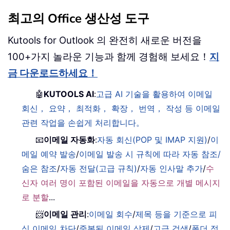
최고의 Office 생산성 도구
Kutools for Outlook 의 완전히 새로운 버전을
100+가지 놀라운 기능과 함께 경험해 보세요！
지
금 다운로드하세요！
🤖
KUTOOLS AI
:
고급 AI 기술을 활용하여 이메일
회신， 요약， 최적화， 확장， 번역， 작성 등 이메일
관련 작업을 손쉽게 처리합니다。
📧
이메일 자동화
:
자동 회신(POP 및 IMAP 지원)
/
이
메일 예약 발송
/
이메일 발송 시 규칙에 따라 자동 참조/
숨은 참조
/
자동 전달(고급 규칙)
/
자동 인사말 추가
/
수
신자 여러 명이 포함된 이메일을 자동으로 개별 메시지
로 분할
...
📨
이메일 관리
:
이메일 회수
/
제목 등을 기준으로 피
싱 이메일 차단
/
중복된 이메일 삭제
/
고급 검색
/
폴더 정