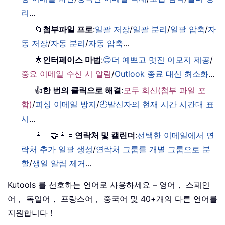
리
...
📁
첨부파일 프로
:
일괄 저장
/
일괄 분리
/
일괄 압축
/
자
동 저장
/
자동 분리
/
자동 압축
...
🌟
인터페이스 마법
:
😊더 예쁘고 멋진 이모지 제공
/
중요 이메일 수신 시 알림
/
Outlook 종료 대신 최소화
...
👍
한 번의 클릭으로 해결
:
모두 회신(첨부 파일 포
함)
/
피싱 이메일 방지
/
🕘발신자의 현재 시간 시간대 표
시
...
👩🏼‍🤝‍👩🏻
연락처 및 캘린더
:
선택한 이메일에서 연
락처 추가 일괄 생성
/
연락처 그룹를 개별 그룹으로 분
할
/
생일 알림 제거
...
Kutools 를 선호하는 언어로 사용하세요 – 영어， 스페인
어， 독일어， 프랑스어， 중국어 및 40+개의 다른 언어를
지원합니다！