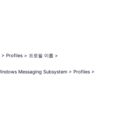
ok > Profiles > 프로필 이름 >
indows Messaging Subsystem > Profiles >
。