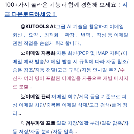
100+가지 놀라운 기능과 함께 경험해 보세요！
지
금 다운로드하세요！
🤖
KUTOOLS AI
:
고급 AI 기술을 활용하여 이메일
회신， 요약， 최적화， 확장， 번역， 작성 등 이메일
관련 작업을 손쉽게 처리합니다。
📧
이메일 자동화
:
자동 회신(POP 및 IMAP 지원)
/
이
메일 예약 발송
/
이메일 발송 시 규칙에 따라 자동 참조/
숨은 참조
/
자동 전달(고급 규칙)
/
자동 인사말 추가
/
수
신자 여러 명이 포함된 이메일을 자동으로 개별 메시지
로 분할
...
📨
이메일 관리
:
이메일 회수
/
제목 등을 기준으로 피
싱 이메일 차단
/
중복된 이메일 삭제
/
고급 검색
/
폴더 정
리
...
📁
첨부파일 프로
:
일괄 저장
/
일괄 분리
/
일괄 압축
/
자
동 저장
/
자동 분리
/
자동 압축
...