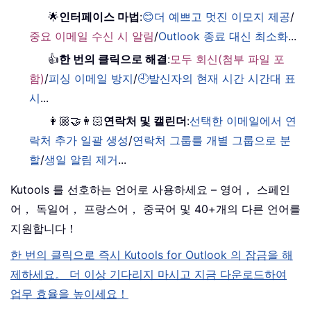
🌟
인터페이스 마법
:
😊더 예쁘고 멋진 이모지 제공
/
중요 이메일 수신 시 알림
/
Outlook 종료 대신 최소화
...
👍
한 번의 클릭으로 해결
:
모두 회신(첨부 파일 포
함)
/
피싱 이메일 방지
/
🕘발신자의 현재 시간 시간대 표
시
...
👩🏼‍🤝‍👩🏻
연락처 및 캘린더
:
선택한 이메일에서 연
락처 추가 일괄 생성
/
연락처 그룹를 개별 그룹으로 분
할
/
생일 알림 제거
...
Kutools 를 선호하는 언어로 사용하세요 – 영어， 스페인
어， 독일어， 프랑스어， 중국어 및 40+개의 다른 언어를
지원합니다！
한 번의 클릭으로 즉시 Kutools for Outlook 의 잠금을 해
제하세요。 더 이상 기다리지 마시고 지금 다운로드하여
업무 효율을 높이세요！