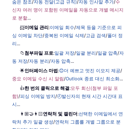
숨은 참조
/
자동 전달(고급 규칙)
/
자동 인사말 추가
/
수
신자 여러 명이 포함된 이메일을 자동으로 개별 메시지
로 분할
...
📨
이메일 관리
:
이메일 회수
/
제목 등을 기준으로 피
싱 이메일 차단
/
중복된 이메일 삭제
/
고급 검색
/
폴더 정
리
...
📁
첨부파일 프로
:
일괄 저장
/
일괄 분리
/
일괄 압축
/
자
동 저장
/
자동 분리
/
자동 압축
...
🌟
인터페이스 마법
:
😊더 예쁘고 멋진 이모지 제공
/
중요 이메일 수신 시 알림
/
Outlook 종료 대신 최소화
...
👍
한 번의 클릭으로 해결
:
모두 회신(첨부 파일 포
함)
/
피싱 이메일 방지
/
🕘발신자의 현재 시간 시간대 표
시
...
👩🏼‍🤝‍👩🏻
연락처 및 캘린더
:
선택한 이메일에서 연
락처 추가 일괄 생성
/
연락처 그룹를 개별 그룹으로 분