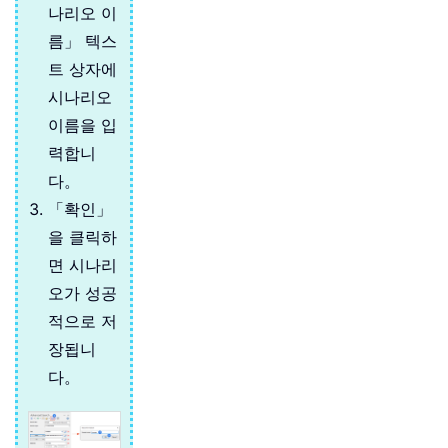
나리오 이
름」 텍스
트 상자에
시나리오
이름을 입
력합니
다。
「확인」
을 클릭하
면 시나리
오가 성공
적으로 저
장됩니
다。