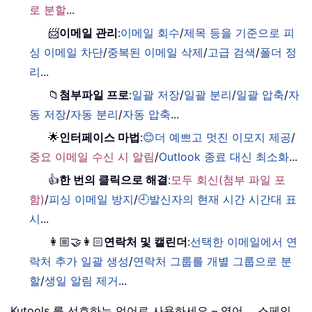
로 분할
...
📨
이메일 관리
:
이메일 회수
/
제목 등을 기준으로 피
싱 이메일 차단
/
중복된 이메일 삭제
/
고급 검색
/
폴더 정
리
...
📁
첨부파일 프로
:
일괄 저장
/
일괄 분리
/
일괄 압축
/
자
동 저장
/
자동 분리
/
자동 압축
...
🌟
인터페이스 마법
:
😊더 예쁘고 멋진 이모지 제공
/
중요 이메일 수신 시 알림
/
Outlook 종료 대신 최소화
...
👍
한 번의 클릭으로 해결
:
모두 회신(첨부 파일 포
함)
/
피싱 이메일 방지
/
🕘발신자의 현재 시간 시간대 표
시
...
👩🏼‍🤝‍👩🏻
연락처 및 캘린더
:
선택한 이메일에서 연
락처 추가 일괄 생성
/
연락처 그룹를 개별 그룹으로 분
할
/
생일 알림 제거
...
Kutools 를 선호하는 언어로 사용하세요 – 영어， 스페인