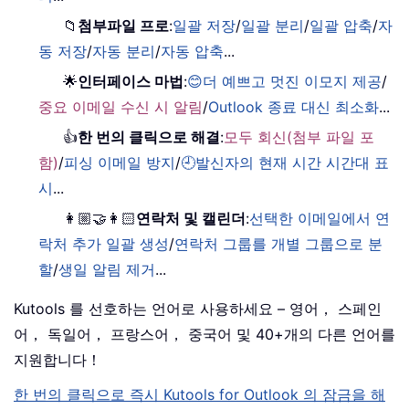
📁
첨부파일 프로
:
일괄 저장
/
일괄 분리
/
일괄 압축
/
자
동 저장
/
자동 분리
/
자동 압축
...
🌟
인터페이스 마법
:
😊더 예쁘고 멋진 이모지 제공
/
중요 이메일 수신 시 알림
/
Outlook 종료 대신 최소화
...
👍
한 번의 클릭으로 해결
:
모두 회신(첨부 파일 포
함)
/
피싱 이메일 방지
/
🕘발신자의 현재 시간 시간대 표
시
...
👩🏼‍🤝‍👩🏻
연락처 및 캘린더
:
선택한 이메일에서 연
락처 추가 일괄 생성
/
연락처 그룹를 개별 그룹으로 분
할
/
생일 알림 제거
...
Kutools 를 선호하는 언어로 사용하세요 – 영어， 스페인
어， 독일어， 프랑스어， 중국어 및 40+개의 다른 언어를
지원합니다！
한 번의 클릭으로 즉시 Kutools for Outlook 의 잠금을 해