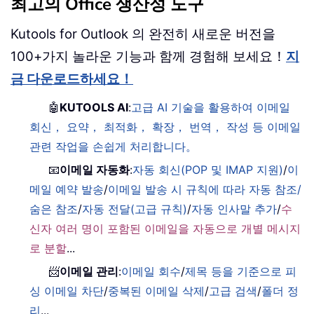
최고의 Office 생산성 도구
Kutools for Outlook 의 완전히 새로운 버전을
100+가지 놀라운 기능과 함께 경험해 보세요！
지
금 다운로드하세요！
🤖
KUTOOLS AI
:
고급 AI 기술을 활용하여 이메일
회신， 요약， 최적화， 확장， 번역， 작성 등 이메일
관련 작업을 손쉽게 처리합니다。
📧
이메일 자동화
:
자동 회신(POP 및 IMAP 지원)
/
이
메일 예약 발송
/
이메일 발송 시 규칙에 따라 자동 참조/
숨은 참조
/
자동 전달(고급 규칙)
/
자동 인사말 추가
/
수
신자 여러 명이 포함된 이메일을 자동으로 개별 메시지
로 분할
...
📨
이메일 관리
:
이메일 회수
/
제목 등을 기준으로 피
싱 이메일 차단
/
중복된 이메일 삭제
/
고급 검색
/
폴더 정
리
...