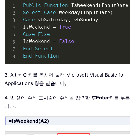
Copy
Public
Function
 IsWeekend
(
InputDate 
A
Select
Case
 Weekday
(
InputDate
)
Case
 vbSaturday
,
 vbSunday

IsWeekend 
=
True
Case
Else
IsWeekend 
=
False
End
Select
End
Function
3. Alt + Q 키를 동시에 눌러 Microsoft Visual Basic for
Applications 창을 닫습니다。
4. 빈 셀에 수식 표시줄에 수식을 입력한 후
Enter
키를 누릅
니다。
=IsWeekend(A2)