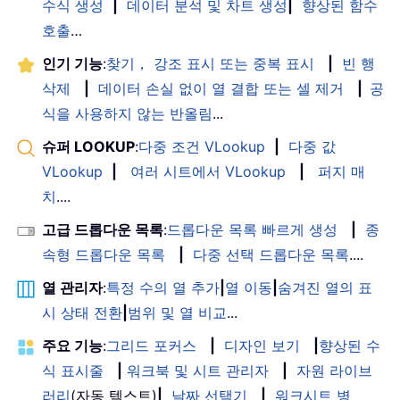
수식 생성
|
데이터 분석 및 차트 생성
|
향상된 함수
호출
…
인기 기능
:
찾기， 강조 표시 또는 중복 표시
|
빈 행
삭제
|
데이터 손실 없이 열 결합 또는 셀 제거
|
공
식을 사용하지 않는 반올림
...
슈퍼 LOOKUP
:
다중 조건 VLookup
|
다중 값
VLookup
|
여러 시트에서 VLookup
|
퍼지 매
치
....
고급 드롭다운 목록
:
드롭다운 목록 빠르게 생성
|
종
속형 드롭다운 목록
|
다중 선택 드롭다운 목록
....
열 관리자
:
특정 수의 열 추가
|
열 이동
|
숨겨진 열의 표
시 상태 전환
|
범위 및 열 비교
...
주요 기능
:
그리드 포커스
|
디자인 보기
|
향상된 수
식 표시줄
|
워크북 및 시트 관리자
|
자원 라이브
러리
(자동 텍스트)
|
날짜 선택기
|
워크시트 병