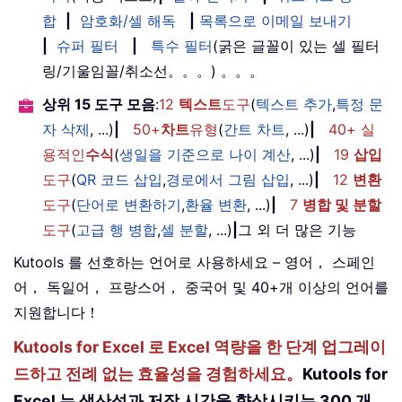
합
|
암호화/셀 해독
|
목록으로 이메일 보내기
|
슈퍼 필터
|
특수 필터
(굵은 글꼴이 있는 셀 필터
링/기울임꼴/취소선。。。) 。。。
상위 15 도구 모음
:
12
텍스트
도구
(
텍스트 추가
,
특정 문
자 삭제
, ...)
|
50+
차트
유형
(
간트 차트
, ...)
|
40+ 실
용적인
수식
(
생일을 기준으로 나이 계산
, ...)
|
19
삽입
도구
(
QR 코드 삽입
,
경로에서 그림 삽입
, ...)
|
12
변환
도구
(
단어로 변환하기
,
환율 변환
, ...)
|
7
병합 및 분할
도구
(
고급 행 병합
,
셀 분할
, ...)
|
그 외 더 많은 기능
Kutools 를 선호하는 언어로 사용하세요 – 영어， 스페인
어， 독일어， 프랑스어， 중국어 및 40+개 이상의 언어를
지원합니다！
Kutools for Excel 로 Excel 역량을 한 단계 업그레이
드하고 전례 없는 효율성을 경험하세요。
Kutools for
Excel 는 생산성과 저장 시간을 향상시키는 300 개