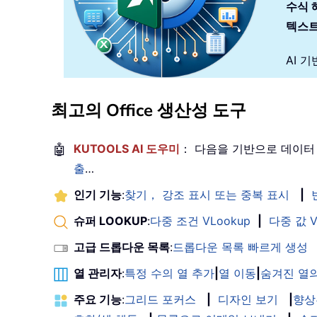
수식 
텍스트
AI 
최고의 Office 생산성 도구
🤖
KUTOOLS AI 도우미
： 다음을 기반으로 데이터
출
…
인기 기능
:
찾기， 강조 표시 또는 중복 표시
|
슈퍼 LOOKUP
:
다중 조건 VLookup
|
다중 값 V
고급 드롭다운 목록
:
드롭다운 목록 빠르게 생성
열 관리자
:
특정 수의 열 추가
|
열 이동
|
숨겨진 열의
주요 기능
:
그리드 포커스
|
디자인 보기
|
향상