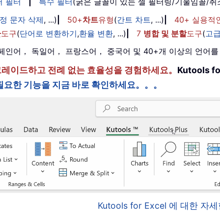
퍼 필터
|
특수 필터
(굵은 글꼴이 있는 셀 필터링/기울임꼴/
정 문자 삭제
, ...)
|
50+
차트
유형
(
간트 차트
, ...)
|
40+ 실용적
환
도구
(
단어로 변환하기
,
환율 변환
, ...)
|
7
병합 및 분할
도구
(
고급
， 스페인어， 독일어， 프랑스어， 중국어 및 40+개 이상의 언어
한 단계 업그레이드하고 전례 없는 효율성을 경험하세요。
Kutools
필요한 기능을 지금 바로 확인하세요。。。
Kutools for Excel 에 대한