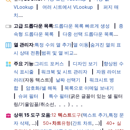
VLookup
|
여러 시트에서 VLookup
|
퍼지 매
치
....
고급 드롭다운 목록
:
드롭다운 목록 빠르게 생성
|
종
속형 드롭다운 목록
|
다중 선택 드롭다운 목록
....
열 관리자
:
특정 수의 열 추가
|
열 이동
|
숨겨진 열의 표
시 상태 전환
|
범위 및 열 비교
...
주요 기능
:
그리드 포커스
|
디자인 보기
|
향상된 수
식 표시줄
|
워크북 및 시트 관리자
|
자원 라이브
러리
(자동 텍스트)
|
날짜 선택기
|
워크시트 병
합
|
암호화/셀 해독
|
목록으로 이메일 보내기
|
슈퍼 필터
|
특수 필터
(굵은 글꼴이 있는 셀 필터
링/기울임꼴/취소선。。。) 。。。
상위 15 도구 모음
:
12
텍스트
도구
(
텍스트 추가
,
특정 문
자 삭제
, ...)
|
50+
차트
유형
(
간트 차트
, ...)
|
40+ 실