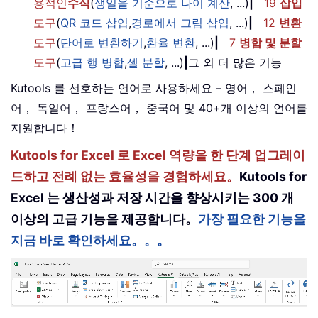
용적인
수식
(
생일을 기준으로 나이 계산
, ...)
|
19
삽입
도구
(
QR 코드 삽입
,
경로에서 그림 삽입
, ...)
|
12
변환
도구
(
단어로 변환하기
,
환율 변환
, ...)
|
7
병합 및 분할
도구
(
고급 행 병합
,
셀 분할
, ...)
|
그 외 더 많은 기능
Kutools 를 선호하는 언어로 사용하세요 – 영어， 스페인
어， 독일어， 프랑스어， 중국어 및 40+개 이상의 언어를
지원합니다！
Kutools for Excel 로 Excel 역량을 한 단계 업그레이
드하고 전례 없는 효율성을 경험하세요。
Kutools for
Excel 는 생산성과 저장 시간을 향상시키는 300 개
이상의 고급 기능을 제공합니다。
가장 필요한 기능을
지금 바로 확인하세요。。。