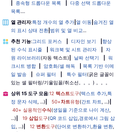
|
종속형 드롭다운 목록
|
다중 선택 드롭다운
목록
....
열 관리자
:
특정 개수의 열 추가
|
열 이동
|
숨겨진 열
의 표시 상태 전환
|
범위 및 열 비교
...
추천 기능
:
그리드 포커스
|
디자인 보기
|
향상
된 수식 표시줄
|
워크북 및 시트 관리자
|
자
원 라이브러리
(자동 텍스트)
|
날짜 선택기
|
워
크시트 병합
|
암호화/셀 해독
|
목록 기반 이메
일 발송
|
슈퍼 필터
|
특수 필터
(굵은 글꼴이
있는 셀 필터링/기울임꼴/취소선。。。) 。。。
상위 15 도구 모음
:
12
텍스트
도구
(
텍스트 추가
,
특
정 문자 삭제
, ...)
|
50+
차트
유형
(
간트 차트
, ...)
|
40+ 실용적인
수식
(
생일을 기준으로 나이 계산
,
...)
|
19
삽입
도구
(
QR 코드 삽입
,
경로에서 그림 삽
입
, ...)
|
12
변환
도구
(
단어로 변환하기
,
환율 변환
,