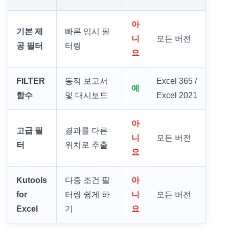
아
기본 제
빠른 임시 필
니
모든 버전
공 필터
터링
요
FILTER
동적 보고서
Excel 365 /
예
함수
및 대시보드
Excel 2021
아
고급 필
결과를 다른
니
모든 버전
터
위치로 추출
요
Kutools
다중 조건 필
아
for
터링 쉽게 하
니
모든 버전
Excel
기
요