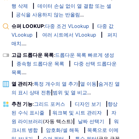
행 삭제
|
데이터 손실 없이 열 결합 또는 셀
|
공식을 사용하지 않는 반올림
...
슈퍼 LOOKUP
:
다중 조건 VLookup
|
다중 값
VLookup
|
여러 시트에서 VLookup
|
퍼지
매치
....
고급 드롭다운 목록
:
드롭다운 목록 빠르게 생성
|
종속형 드롭다운 목록
|
다중 선택 드롭다운
목록
....
열 관리자
:
특정 개수의 열 추가
|
열 이동
|
숨겨진 열
의 표시 상태 전환
|
범위 및 열 비교
...
추천 기능
:
그리드 포커스
|
디자인 보기
|
향상
된 수식 표시줄
|
워크북 및 시트 관리자
|
자
원 라이브러리
(자동 텍스트)
|
날짜 선택기
|
워
크시트 병합
|
암호화/셀 해독
|
목록으로 이메
일 보내기
|
슈퍼 필터
|
특수 필터
(굵은 글꼴