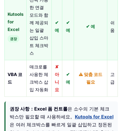
한 연결
Kutools
모드와 함
for
께 제공되
✔
✔
쉬
✔ 예
Excel
는 일괄
예
예
움
삽입 스마
권장
트 체크박
스
매크로를
✘
VBA 코
사용한 체
아
✔
⚠ 맞춤 코드
고
드
크박스 삽
니
예
필요
급
입 자동화
요
권장 사항：
Excel 폼 컨트롤
은 소수의 기본 체크
박스만 필요할 때 사용하세요。
Kutools for Excel
은 여러 체크박스를 빠르게 일괄 삽입하고 정돈된