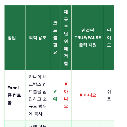
대
규
코
모
드
연결된
난
범
방법
최적 용도
불
TRUE/FALSE
이
위
필
출력 지원
도
에
요
적
합
하나의 체
크박스 컨
✘
Excel
트롤을 삽
✔
아
쉬
폼 컨트
✘ 아니요
입하고 소
예
니
움
롤
규모 범위
요
에 복사
선택 가능