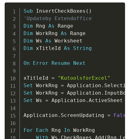
Copy
Sub
 InsertCheckBoxes
(
)
'Updateby Extendoffice 
Dim
 Rng 
As
Dim
 WorkRng 
As
Dim
 Ws 
As
Dim
 xTitleId 
As
String
On
Error
Resume
Next
xTitleId 
=
"KutoolsforExcel"
Set
 WorkRng 
=
 Application
.
Set
 WorkRng 
=
 Application
.
InputBox
(
"S
Set
 Ws 
=
 Application
.
ActiveSheet

Application
.
ScreenUpdating 
=
False
For
Each
 Rng 
In
 WorkRng

With
 Ws
.
CheckBoxes
.
Add
(
Rng
.
Left
,
 