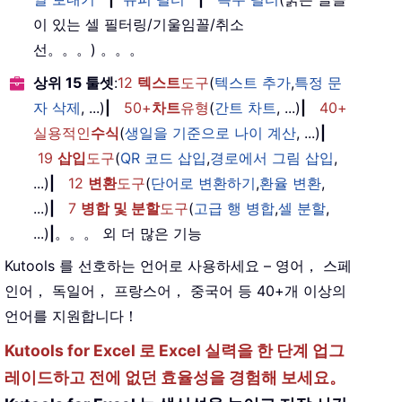
이 있는 셀 필터링/기울임꼴/취소
선。。。) 。。。
상위 15 툴셋
:
12
텍스트
도구
(
텍스트 추가
,
특정 문
자 삭제
, ...)
|
50+
차트
유형
(
간트 차트
, ...)
|
40+
실용적인
수식
(
생일을 기준으로 나이 계산
, ...)
|
19
삽입
도구
(
QR 코드 삽입
,
경로에서 그림 삽입
,
...)
|
12
변환
도구
(
단어로 변환하기
,
환율 변환
,
...)
|
7
병합 및 분할
도구
(
고급 행 병합
,
셀 분할
,
...)
|
。。。 외 더 많은 기능
Kutools 를 선호하는 언어로 사용하세요 – 영어， 스페
인어， 독일어， 프랑스어， 중국어 등 40+개 이상의
언어를 지원합니다！
Kutools for Excel 로 Excel 실력을 한 단계 업그
레이드하고 전에 없던 효율성을 경험해 보세요。