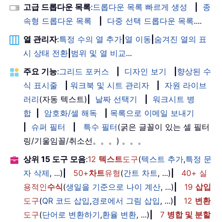
고급 드롭다운 목록
:
드롭다운 목록 빠르게 생성
|
종
속형 드롭다운 목록
|
다중 선택 드롭다운 목록
....
열 관리자
:
특정 수의 열 추가
|
열 이동
|
숨겨진 열의 표
시 상태 전환
|
범위 및 열 비교
...
주요 기능
:
그리드 포커스
|
디자인 보기
|
향상된 수
식 표시줄
|
워크북 및 시트 관리자
|
자원 라이브
러리
(자동 텍스트)
|
날짜 선택기
|
워크시트 병
합
|
암호화/셀 해독
|
목록으로 이메일 보내기
|
슈퍼 필터
|
특수 필터
(굵은 글꼴이 있는 셀 필터
링/기울임꼴/취소선。。。) 。。。
상위 15 도구 모음
:
12
텍스트
도구
(
텍스트 추가
,
특정 문
자 삭제
, ...)
|
50+
차트
유형
(
간트 차트
, ...)
|
40+ 실
용적인
수식
(
생일을 기준으로 나이 계산
, ...)
|
19
삽입
도구
(
QR 코드 삽입
,
경로에서 그림 삽입
, ...)
|
12
변환
도구
(
단어로 변환하기
,
환율 변환
, ...)
|
7
병합 및 분할