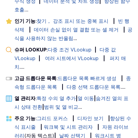
수식 생성
|
데이터 분석 및 차트 생성
|
향상된 함수
호출
…
인기 기능
:
찾기， 강조 표시 또는 중복 표시
|
빈 행
삭제
|
데이터 손실 없이 열 결합 또는 셀 제거
|
공
식을 사용하지 않는 반올림
...
슈퍼 LOOKUP
:
다중 조건 VLookup
|
다중 값
VLookup
|
여러 시트에서 VLookup
|
퍼지 매
치
....
고급 드롭다운 목록
:
드롭다운 목록 빠르게 생성
|
종
속형 드롭다운 목록
|
다중 선택 드롭다운 목록
....
열 관리자
:
특정 수의 열 추가
|
열 이동
|
숨겨진 열의 표
시 상태 전환
|
범위 및 열 비교
...
주요 기능
:
그리드 포커스
|
디자인 보기
|
향상된 수
식 표시줄
|
워크북 및 시트 관리자
|
자원 라이브
러리
(자동 텍스트)
|
날짜 선택기
|
워크시트 병