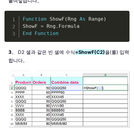
붙여넣습니다。
Copy
Function
 ShowF
(
Rng 
As
 Range
)
ShowF 
=
 Rng
.
End
Function
3
。 D2 셀과 같은 빈 셀에 수식
=ShowF(C2)
을(를) 입력
합니다。