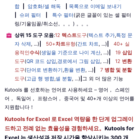
합
|
암호화/셀 해독
|
목록으로 이메일 보내기
|
슈퍼 필터
|
특수 필터
(굵은 글꼴이 있는 셀 필터
링/기울임꼴/취소선。。。) 。。。
상위 15 도구 모음
:
12
텍스트
도구
(
텍스트 추가
,
특정 문
자 삭제
, ...)
|
50+
차트
유형
(
간트 차트
, ...)
|
40+ 실
용적인
수식
(
생일을 기준으로 나이 계산
, ...)
|
19
삽입
도구
(
QR 코드 삽입
,
경로에서 그림 삽입
, ...)
|
12
변환
도구
(
단어로 변환하기
,
환율 변환
, ...)
|
7
병합 및 분할
도구
(
고급 행 병합
,
셀 분할
, ...)
|
그 외 더 많은 기능
Kutools 를 선호하는 언어로 사용하세요 – 영어， 스페인
어， 독일어， 프랑스어， 중국어 및 40+개 이상의 언어를
지원합니다！
Kutools for Excel 로 Excel 역량을 한 단계 업그레이
드하고 전례 없는 효율성을 경험하세요。
Kutools for
Excel 는 생산성과 저장 시간을 향상시키는 300 개