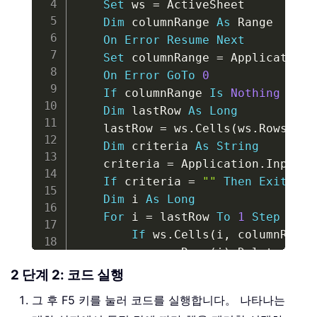
Set
 ws 
=
 ActiveSheet

Dim
 columnRange 
As
 Range

On
Error
Resume
Next
Set
 columnRange 
=
 Application
.
On
Error
GoTo
0
If
 columnRange 
Is
Nothing
Then
Dim
 lastRow 
As
Long
    lastRow 
=
 ws
.
Cells
(
ws
.
Rows
.
Cou
Dim
 criteria 
As
String
    criteria 
=
 Application
.
InputBo
If
 criteria 
=
""
Then
Exit
Sub
Dim
 i 
As
Long
For
 i 
=
 lastRow 
To
1
Step
-
1
If
 ws
.
Cells
(
i
,
 columnRange
            ws
.
Rows
(
i
)
.
Delete

End
If
2 단계 2: 코드 실행
Next
그 후 F5 키를 눌러 코드를 실행합니다。 나타나는
End
Sub