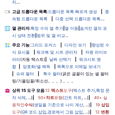
치
....
고급 드롭다운 목록
:
드롭다운 목록 빠르게 생성
|
종
속형 드롭다운 목록
|
다중 선택 드롭다운 목록
....
열 관리자
:
특정 수의 열 추가
|
열 이동
|
숨겨진 열의 표
시 상태 전환
|
범위 및 열 비교
...
주요 기능
:
그리드 포커스
|
디자인 보기
|
향상된 수
식 표시줄
|
워크북 및 시트 관리자
|
자원 라이브
러리
(자동 텍스트)
|
날짜 선택기
|
워크시트 병
합
|
암호화/셀 해독
|
목록으로 이메일 보내기
|
슈퍼 필터
|
특수 필터
(굵은 글꼴이 있는 셀 필터
링/기울임꼴/취소선。。。) 。。。
상위 15 도구 모음
:
12
텍스트
도구
(
텍스트 추가
,
특정 문
자 삭제
, ...)
|
50+
차트
유형
(
간트 차트
, ...)
|
40+ 실
용적인
수식
(
생일을 기준으로 나이 계산
, ...)
|
19
삽입
도구
(
QR 코드 삽입
,
경로에서 그림 삽입
, ...)
|
12
변환