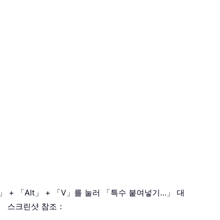
 + 「Alt」 + 「V」를 눌러 「특수 붙여넣기…」 대
。 스크린샷 참조：