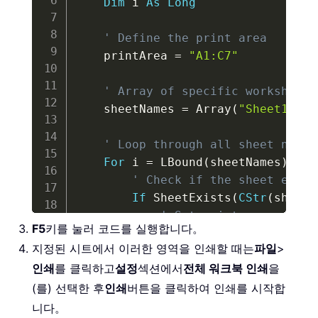
Dim
 i 
As
Long
' Define the print area
    printArea 
=
"A1:C7"
' Array of specific worksheet 
    sheetNames 
=
 Array
(
"Sheet1"
,
"
' Loop through all sheet names
For
 i 
=
 LBound
(
sheetNames
)
To
 
' Check if the sheet exist
If
 SheetExists
(
CStr
(
sheetN
' Set print area on th
F5
키를 눌러 코드를 실행합니다。
Set
 ws 
=
 ThisWorkbook
.
지정된 시트에서 이러한 영역을 인쇄할 때는
파일
>
            ws
.
PageSetup
.
printArea
인쇄
를 클릭하고
설정
섹션에서
전체 워크북 인쇄
을
End
If
Next
(를) 선택한 후
인쇄
버튼을 클릭하여 인쇄를 시작합
End
Sub
니다。