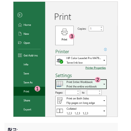
' Helper function to check if a sh
Function
 SheetExists
(
sheetName 
As
Dim
 sheet 
As
Object
On
Error
Resume
Next
Set
 sheet 
=
 ThisWorkbook
.
Sheet
On
Error
GoTo
0
    SheetExists 
=
Not
 sheet 
Is
Not
End
Function
참고
: