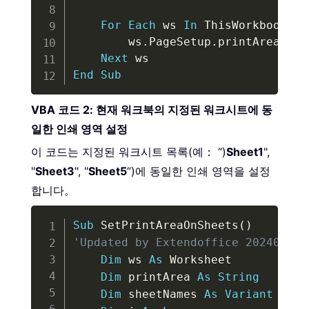
For
Each
 ws 
In
 ThisWorkbook
.
Wo
        ws
.
PageSetup
.
printArea 
=
 p
Next
End
Sub
VBA 코드 2: 현재 워크북의 지정된 워크시트에 동
일한 인쇄 영역 설정
이 코드는 지정된 워크시트 목록(예： “)
Sheet1
",
"
Sheet3
", "
Sheet5
“)에 동일한 인쇄 영역을 설정
합니다。
Copy
Sub
 SetPrintAreaOnSheets
(
)
'Updated by Extendoffice 20240205
Dim
 ws 
As
 Worksheet

Dim
 printArea 
As
String
Dim
 sheetNames 
As
Variant