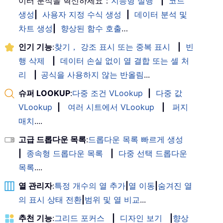
이터 분석을 혁신하세요：
지능형 실행
|
코드
생성
|
사용자 지정 수식 생성
|
데이터 분석 및
차트 생성
|
향상된 함수 호출
…
인기 기능
:
찾기， 강조 표시 또는 중복 표시
|
빈
행 삭제
|
데이터 손실 없이 열 결합 또는 셀 처
리
|
공식을 사용하지 않는 반올림
...
슈퍼 LOOKUP
:
다중 조건 VLookup
|
다중 값
VLookup
|
여러 시트에서 VLookup
|
퍼지
매치
....
고급 드롭다운 목록
:
드롭다운 목록 빠르게 생성
|
종속형 드롭다운 목록
|
다중 선택 드롭다운
목록
....
열 관리자
:
특정 개수의 열 추가
|
열 이동
|
숨겨진 열
의 표시 상태 전환
|
범위 및 열 비교
...
추천 기능
:
그리드 포커스
|
디자인 보기
|
향상