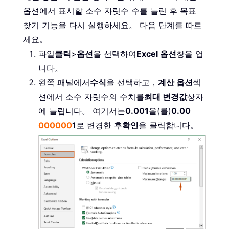
옵션에서 표시할 소수 자릿수 수를 늘린 후 목표
찾기 기능을 다시 실행하세요。 다음 단계를 따르
세요。
파일
클릭
>
옵션
을 선택하여
Excel 옵션
창을 엽
니다。
왼쪽 패널에서
수식
을 선택하고，
계산 옵션
섹
션에서 소수 자릿수의 수치를
최대 변경값
상자
에 늘립니다。 여기서는
0.001
을(를)
0.00
000000
1
로 변경한 후
확인
을 클릭합니다。