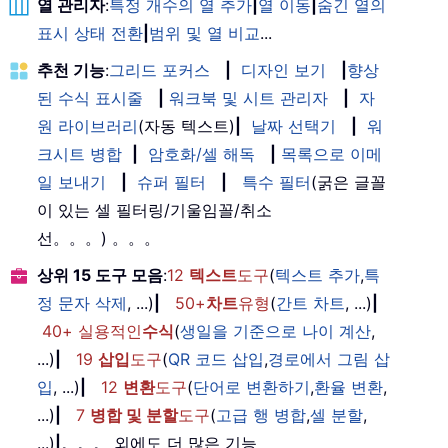
열 관리자
:
특정 개수의 열 추가
|
열 이동
|
숨긴 열의
표시 상태 전환
|
범위 및 열 비교
...
추천 기능
:
그리드 포커스
|
디자인 보기
|
향상
된 수식 표시줄
|
워크북 및 시트 관리자
|
자
원 라이브러리
(자동 텍스트)
|
날짜 선택기
|
워
크시트 병합
|
암호화/셀 해독
|
목록으로 이메
일 보내기
|
슈퍼 필터
|
특수 필터
(굵은 글꼴
이 있는 셀 필터링/기울임꼴/취소
선。。。) 。。。
상위 15 도구 모음
:
12
텍스트
도구
(
텍스트 추가
,
특
정 문자 삭제
, ...)
|
50+
차트
유형
(
간트 차트
, ...)
|
40+ 실용적인
수식
(
생일을 기준으로 나이 계산
,
...)
|
19
삽입
도구
(
QR 코드 삽입
,
경로에서 그림 삽
입
, ...)
|
12
변환
도구
(
단어로 변환하기
,
환율 변환
,
...)
|
7
병합 및 분할
도구
(
고급 행 병합
,
셀 분할
,
...)
|
。。。 외에도 더 많은 기능