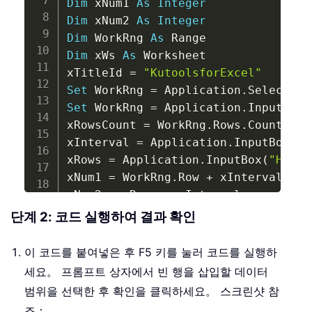
Dim
 xNum1 
As
Integer
Dim
 xNum2 
As
Integer
Dim
 WorkRng 
As
Dim
 xWs 
As
 Worksheet

xTitleId 
=
"KutoolsforExcel"
Set
 WorkRng 
=
 Application
.
Set
 WorkRng 
=
 Application
.
InputBox
(
xRowsCount 
=
 WorkRng
.
Rows
.
Count

xInterval 
=
 Application
.
InputBox
(
"E
xRows 
=
 Application
.
InputBox
(
"How m
xNum1 
=
 WorkRng
.
Row 
+
 xInterval

xNum2 
=
 xRows 
+
Set
 xWs 
=
 WorkRng
.
단계 2: 코드 실행하여 결과 확인
For
 i 
=
1
To
 Int
(
xRowsCount 
/
 xInte
    xWs
.
Range
(
xWs
.
Cells
(
xNum1
,
 Work
이 코드를 붙여넣은 후 F5 키를 눌러 코드를 실행하
    Application
.
Selection
.
EntireRow
세요。 프롬프트 상자에서 빈 행을 삽입할 데이터
    xNum1 
=
 xNum1 
+
범위을 선택한 후 확인을 클릭하세요。 스크린샷 참
Next
조：