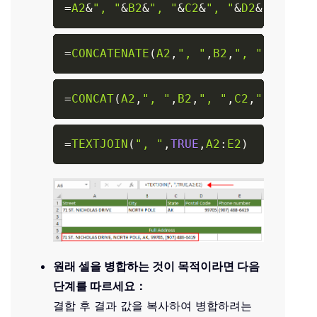
Copy
=
A2
&
", "
&
B2
&
", "
&
C2
&
", "
&
D2
&
", "
&
E2
Copy
=
CONCATENATE
(
A2
,
", "
,
B2
,
", "
,
C2
,
", 
Copy
=
CONCAT
(
A2
,
", "
,
B2
,
", "
,
C2
,
", "
,
D2
,
Copy
=
TEXTJOIN
(
", "
,
TRUE
,
A2
:
E2
)
원래 셀을 병합하는 것이 목적이라면 다음
단계를 따르세요：
결합 후 결과 값을 복사하여 병합하려는