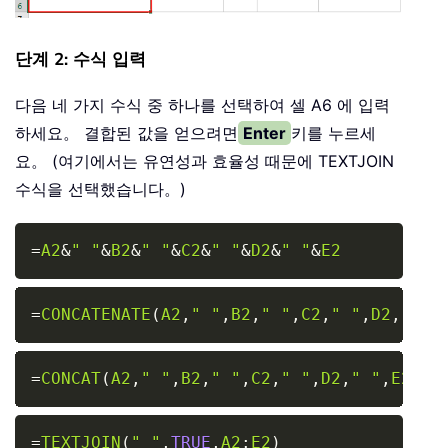
단계 2: 수식 입력
다음 네 가지 수식 중 하나를 선택하여 셀 A6 에 입력
하세요。 결합된 값을 얻으려면
Enter
키를 누르세
요。 (여기에서는 유연성과 효율성 때문에 TEXTJOIN
수식을 선택했습니다。)
Copy
=
A2
&
" "
&
B2
&
" "
&
C2
&
" "
&
D2
&
" "
&
E2
Copy
=
CONCATENATE
(
A2
,
" "
,
B2
,
" "
,
C2
,
" "
,
D2
,
" "
,
Copy
=
CONCAT
(
A2
,
" "
,
B2
,
" "
,
C2
,
" "
,
D2
,
" "
,
E2
)
Copy
=
TEXTJOIN
(
" "
,
TRUE
,
A2
:
E2
)