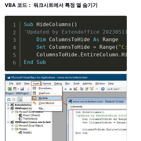
VBA 코드： 워크시트에서 특정 열 숨기기
Copy
Sub
 HideColumns
(
)
'Updated by Extendoffice 20230511
Dim
 ColumnsToHide 
As
 Range

Set
 ColumnsToHide 
=
 Range
(
"C:F,L:
    ColumnsToHide
.
EntireColumn
.
Hidden
End
Sub