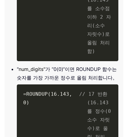
를 소수점
이하 2 자
리(소수
자릿수)로
올림 처리
함)
"
num_digits"
가 “0(0)“이면 ROUNDUP 함수는
숫자를 가장 가까운 정수로 올림 처리합니다。
=ROUNDUP(16.143,
// 17 반환
0)
(16.143
를 정수(0
소수 자릿
수)로 올
림 처리