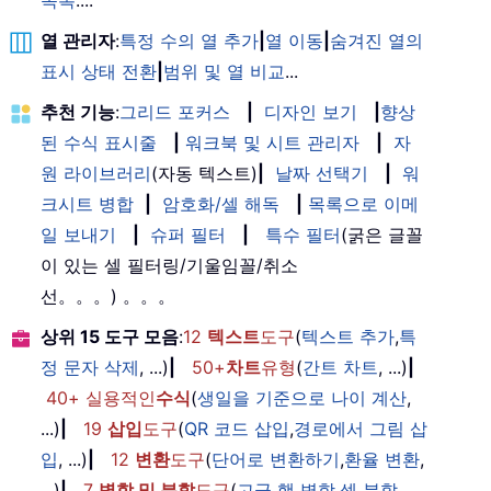
목록
....
열 관리자
:
특정 수의 열 추가
|
열 이동
|
숨겨진 열의
표시 상태 전환
|
범위 및 열 비교
...
추천 기능
:
그리드 포커스
|
디자인 보기
|
향상
된 수식 표시줄
|
워크북 및 시트 관리자
|
자
원 라이브러리
(자동 텍스트)
|
날짜 선택기
|
워
크시트 병합
|
암호화/셀 해독
|
목록으로 이메
일 보내기
|
슈퍼 필터
|
특수 필터
(굵은 글꼴
이 있는 셀 필터링/기울임꼴/취소
선。。。) 。。。
상위 15 도구 모음
:
12
텍스트
도구
(
텍스트 추가
,
특
정 문자 삭제
, ...)
|
50+
차트
유형
(
간트 차트
, ...)
|
40+ 실용적인
수식
(
생일을 기준으로 나이 계산
,
...)
|
19
삽입
도구
(
QR 코드 삽입
,
경로에서 그림 삽
입
, ...)
|
12
변환
도구
(
단어로 변환하기
,
환율 변환
,
...)
|
7
병합 및 분할
도구
(
고급 행 병합
,
셀 분할
,