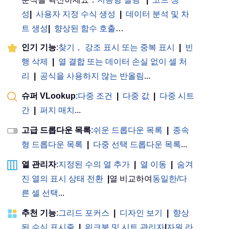
성
|
사용자 지정 수식 생성
|
데이터 분석 및 차
트 생성
|
향상된 함수 호출
…
인기 기능
:
찾기， 강조 표시 또는 중복 표시
|
빈
행 삭제
|
열 결합 또는 데이터 손실 없이 셀 처
리
|
공식을 사용하지 않는 반올림
...
슈퍼 VLookup
:
다중 조건
|
다중 값
|
다중 시트
간
|
퍼지 매치
...
고급 드롭다운 목록
:
쉬운 드롭다운 목록
|
종속
형 드롭다운 목록
|
다중 선택 드롭다운 목록
...
열 관리자
:
지정된 수의 열 추가
|
열 이동
|
숨겨
진 열의 표시 상태 전환
|
열 비교하여
동일한/다
른 셀 선택
...
추천 기능
:
그리드 포커스
|
디자인 보기
|
향상
된 수식 표시줄
|
워크북 및 시트 관리자
|
자원 라