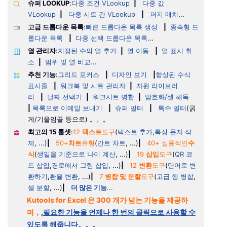
슈퍼 LOOKUP
:
다중 조건 VLookup
|
다중 값
VLookup
|
다중 시트 간 VLookup
|
퍼지 매치
...
고급 드롭다운 목록
:
빠른 드롭다운 목록 생성
|
종속형 드
롭다운 목록
|
다중 선택 드롭다운 목록
...
열 관리자
:
지정된 수의 열 추가
|
열 이동
|
열 표시 취
소
|
범위 및 열 비교
...
추천 기능
:
그리드 포커스
|
디자인 보기
|
향상된 수식
표시줄
|
워크북 및 시트 관리자
|
자원 라이브러
리
|
날짜 선택기
|
워크시트 병합
|
암호화/셀 해독
|
목록으로 이메일 보내기
|
슈퍼 필터
|
특수 필터
(굵
게/기울임꼴 등으로) 。。。
최고의 15 툴셋
:
12
텍스트
도구
(
텍스트 추가
,
특정 문자 삭
제
, ...)
|
50+
차트
유형
(
간트 차트
, ...)
|
40+ 실용적인
수
식
(
생일을 기준으로 나이 계산
, ...)
|
19
삽입
도구
(
QR 코
드 삽입
,
경로에서 그림 삽입
, ...)
|
12
변환
도구
(
단어로 변
환하기
,
환율 변환
, ...)
|
7
병합 및 분할
도구
(
고급 행 병합
,
셀 분할
, ...)
|
더 많은 기능
...
Kutools for Excel 은 300 개가 넘는 기능을 제공하
며，
,
필요한 기능을 언제나 한 번의 클릭으로 사용할 수
있도록 해줍니다。。。