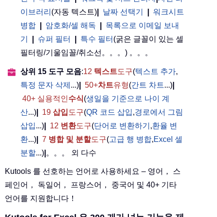
이브러리
(자동 텍스트)
|
날짜 선택기
|
워크시트
병합
|
암호화/셀 해독
|
목록으로 이메일 보내
기
|
슈퍼 필터
|
특수 필터
(굵은 글꼴이 있는 셀
필터링/기울임꼴/취소선。。。) 。。。
상위 15 도구 모음
:
12
텍스트
도구
(
텍스트 추가
,
특정 문자 삭제
...)
|
50+
차트
유형
(
간트 차트
...)
|
40+ 실용적인
수식
(
생일을 기준으로 나이 계
산
...)
|
19
삽입
도구
(
QR 코드 삽입
,
경로에서 그림
삽입
...)
|
12
변환
도구
(
단어로 변환하기
,
환율 변
환
...)
|
7
병합 및 분할
도구
(
고급 행 병합
,
Excel 셀
분할
...)
|
。。。 외 다수
Kutools 를 선호하는 언어로 사용하세요 – 영어， 스
페인어， 독일어， 프랑스어， 중국어 및 40+ 기타
언어를 지원합니다！