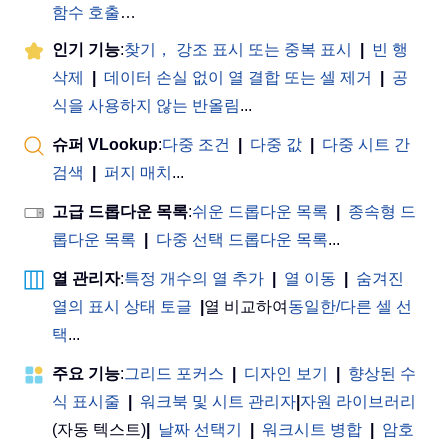
함수 호출
…
인기 기능
:
찾기， 강조 표시 또는 중복 표시
|
빈 행
삭제
|
데이터 손실 없이 열 결합 또는 셀 제거
|
공
식을 사용하지 않는 반올림
...
슈퍼 VLookup
:
다중 조건
|
다중 값
|
다중 시트 간
검색
|
퍼지 매치
...
고급 드롭다운 목록
:
쉬운 드롭다운 목록
|
종속형 드
롭다운 목록
|
다중 선택 드롭다운 목록
...
열 관리자
:
특정 개수의 열 추가
|
열 이동
|
숨겨진
열의 표시 상태 토글
|
열 비교하여
동일한/다른 셀 선
택
...
주요 기능
:
그리드 포커스
|
디자인 보기
|
향상된 수
식 표시줄
|
워크북 및 시트 관리자
|
자원 라이브러리
(자동 텍스트)
|
날짜 선택기
|
워크시트 병합
|
암호