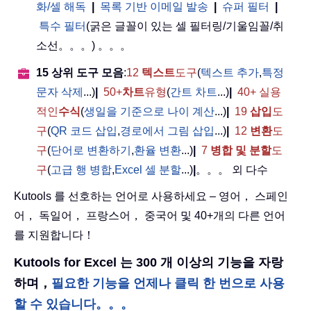
화/셀 해독
|
목록 기반 이메일 발송
|
슈퍼 필터
|
특수 필터
(굵은 글꼴이 있는 셀 필터링/기울임꼴/취
소선。。。) 。。。
15 상위 도구 모음
:
12
텍스트
도구
(
텍스트 추가
,
특정
문자 삭제
...)
|
50+
차트
유형
(
간트 차트
...)
|
40+ 실용
적인
수식
(
생일을 기준으로 나이 계산
...)
|
19
삽입
도
구
(
QR 코드 삽입
,
경로에서 그림 삽입
...)
|
12
변환
도
구
(
단어로 변환하기
,
환율 변환
...)
|
7
병합 및 분할
도
구
(
고급 행 병합
,
Excel 셀 분할
...)
|
。。。 외 다수
Kutools 를 선호하는 언어로 사용하세요 – 영어， 스페인
어， 독일어， 프랑스어， 중국어 및 40+개의 다른 언어
를 지원합니다！
Kutools for Excel 는 300 개 이상의 기능을 자랑
하며，
필요한 기능을 언제나 클릭 한 번으로 사용
할 수 있습니다。。。