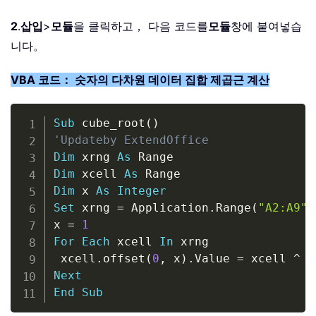
2
.
삽입
>
모듈
을 클릭하고， 다음 코드를
모듈
창에 붙여넣습
니다。
VBA 코드： 숫자의 다차원 데이터 집합 제곱근 계산
Copy
Sub
 cube_root
(
)
'Updateby ExtendOffice
Dim
 xrng 
As
Dim
 xcell 
As
Dim
 x 
As
Integer
Set
 xrng 
=
 Application
.
Range
(
"A2:A9"
)
x 
=
1
For
Each
 xcell 
In
 xrng

 xcell
.
offset
(
0
,
 x
)
.
Value 
=
 xcell 
^
(
Next
End
Sub