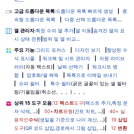
치
....
고급 드롭다운 목록
:
드롭다운 목록 빠르게 생성
|
종
속형 드롭다운 목록
|
다중 선택 드롭다운 목록
....
열 관리자
:
특정 수의 열 추가
|
열 이동
|
숨겨진 열의 표
시 상태 전환
|
범위 및 열 비교
...
주요 기능
:
그리드 포커스
|
디자인 보기
|
향상된 수
식 표시줄
|
워크북 및 시트 관리자
|
자원 라이브
러리
(자동 텍스트)
|
날짜 선택기
|
워크시트 병
합
|
암호화/셀 해독
|
목록으로 이메일 보내기
|
슈퍼 필터
|
특수 필터
(굵은 글꼴이 있는 셀 필터
링/기울임꼴/취소선。。。) 。。。
상위 15 도구 모음
:
12
텍스트
도구
(
텍스트 추가
,
특정 문
자 삭제
, ...)
|
50+
차트
유형
(
간트 차트
, ...)
|
40+ 실
용적인
수식
(
생일을 기준으로 나이 계산
, ...)
|
19
삽입
도구
(
QR 코드 삽입
,
경로에서 그림 삽입
, ...)
|
12
변환