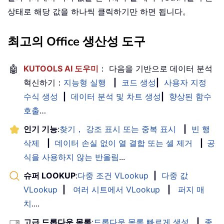
상태로 해당 값을 하나씩 클릭하기만 하면 됩니다。
최고의 Office 생산성 도구
🤖
KUTOOLS AI 도우미
： 다음을 기반으로 데이터 분석
혁신하기：
지능형 실행
|
코드 생성
|
사용자 지정
수식 생성
|
데이터 분석 및 차트 생성
|
향상된 함수
호출
…
인기 기능
:
찾기， 강조 표시 또는 중복 표시
|
빈 행
삭제
|
데이터 손실 없이 열 결합 또는 셀 제거
|
공
식을 사용하지 않는 반올림
...
슈퍼 LOOKUP
:
다중 조건 VLookup
|
다중 값
VLookup
|
여러 시트에서 VLookup
|
퍼지 매
치
....
고급 드롭다운 목록
:
드롭다운 목록 빠르게 생성
|
종