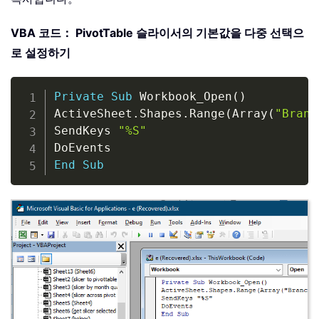
VBA 코드： PivotTable 슬라이서의 기본값을 다중 선택으
로 설정하기
Copy
Private
Sub
 Workbook_Open
(
)
ActiveSheet
.
Shapes
.
Range
(
Array
(
"Branc
SendKeys 
"%S"
End
Sub