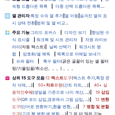
속형 드롭다운 목록
|
다중 선택 드롭다운 목록
....
열 관리자
:
특정 수의 열 추가
|
열 이동
|
숨겨진 열의 표
시 상태 전환
|
범위 및 열 비교
...
주요 기능
:
그리드 포커스
|
디자인 보기
|
향상된 수
식 표시줄
|
워크북 및 시트 관리자
|
자원 라이브
러리
(자동 텍스트)
|
날짜 선택기
|
워크시트 병
합
|
암호화/셀 해독
|
목록으로 이메일 보내기
|
슈퍼 필터
|
특수 필터
(굵은 글꼴이 있는 셀 필터
링/기울임꼴/취소선。。。) 。。。
상위 15 도구 모음
:
12
텍스트
도구
(
텍스트 추가
,
특정 문
자 삭제
, ...)
|
50+
차트
유형
(
간트 차트
, ...)
|
40+ 실
용적인
수식
(
생일을 기준으로 나이 계산
, ...)
|
19
삽입
도구
(
QR 코드 삽입
,
경로에서 그림 삽입
, ...)
|
12
변환
도구
(
단어로 변환하기
,
환율 변환
, ...)
|
7
병합 및 분할
도구
(
고급 행 병합
,
셀 분할
, ...)
|
그 외 더 많은 기능