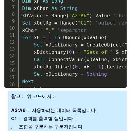
Dim
 xF 
As
Long
Dim
 xChar 
As
String
xDValue 
=
 Range
(
"A2:A6"
)
.
Value 
'the d
Set
 xOutRg 
=
 Range
(
"C1"
)
'output rang
xChar 
=
","
'separator
For
 xF 
=
1
To
 UBound
(
xDValue
)
Set
 xDictionary 
=
 CreateObject
(
"S
    xDictionary
(
0
)
=
"Sets of "
&
 xF

Call
 ConnectValue
(
xDValue
,
 xDicti
    xOutRg
.
Offset
(
0
,
 xF 
-
1
)
.
Resize
(
x
Set
 xDictionary 
=
Nothing
Next
End
Sub
참고
： 위 코드에서：
Sub
 ConnectValue
(
ByRef
 pDValue
,
ByRef
Dim
 xF 
As
Long
A2:A6
： 사용하려는 데이터 목록입니다；
If
 pLevel 
=
 pMaxLevel 
Then
    pDictionary
(
pDictionary
.
Count 
+
1
C1
： 결과를 출력할 셀입니다；
Exit
Sub
,
： 조합을 구분하는 구분자입니다。