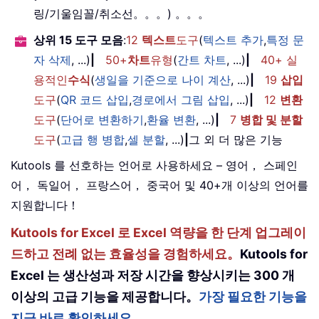
링/기울임꼴/취소선。。。) 。。。
상위 15 도구 모음
:
12
텍스트
도구
(
텍스트 추가
,
특정 문
자 삭제
, ...)
|
50+
차트
유형
(
간트 차트
, ...)
|
40+ 실
용적인
수식
(
생일을 기준으로 나이 계산
, ...)
|
19
삽입
도구
(
QR 코드 삽입
,
경로에서 그림 삽입
, ...)
|
12
변환
도구
(
단어로 변환하기
,
환율 변환
, ...)
|
7
병합 및 분할
도구
(
고급 행 병합
,
셀 분할
, ...)
|
그 외 더 많은 기능
Kutools 를 선호하는 언어로 사용하세요 – 영어， 스페인
어， 독일어， 프랑스어， 중국어 및 40+개 이상의 언어를
지원합니다！
Kutools for Excel 로 Excel 역량을 한 단계 업그레이
드하고 전례 없는 효율성을 경험하세요。
Kutools for
Excel 는 생산성과 저장 시간을 향상시키는 300 개
이상의 고급 기능을 제공합니다。
가장 필요한 기능을
지금 바로 확인하세요。。。