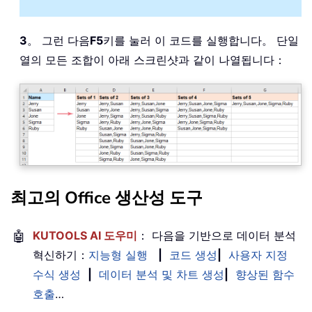
End
If
For
 xF 
=
 pIndex 
+
1
To
 UBound
(
pDValue
If
 pValue 
=
""
Then
3
。 그런 다음
F5
키를 눌러 이 코드를 실행합니다。 단일
Call
 ConnectValue
(
pDValue
,
 pD
열의 모든 조합이 아래 스크린샷과 같이 나열됩니다：
Else
Call
 ConnectValue
(
pDValue
,
 pD
End
If
Next
End
Sub
최고의 Office 생산성 도구
🤖
KUTOOLS AI 도우미
： 다음을 기반으로 데이터 분석
혁신하기：
지능형 실행
|
코드 생성
|
사용자 지정
수식 생성
|
데이터 분석 및 차트 생성
|
향상된 함수
호출
…