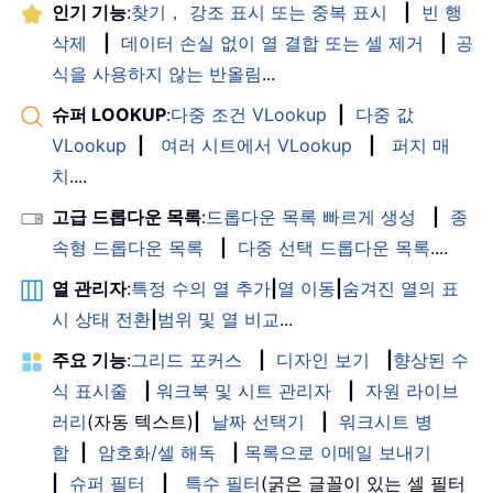
인기 기능
:
찾기， 강조 표시 또는 중복 표시
|
빈 행
삭제
|
데이터 손실 없이 열 결합 또는 셀 제거
|
공
식을 사용하지 않는 반올림
...
슈퍼 LOOKUP
:
다중 조건 VLookup
|
다중 값
VLookup
|
여러 시트에서 VLookup
|
퍼지 매
치
....
고급 드롭다운 목록
:
드롭다운 목록 빠르게 생성
|
종
속형 드롭다운 목록
|
다중 선택 드롭다운 목록
....
열 관리자
:
특정 수의 열 추가
|
열 이동
|
숨겨진 열의 표
시 상태 전환
|
범위 및 열 비교
...
주요 기능
:
그리드 포커스
|
디자인 보기
|
향상된 수
식 표시줄
|
워크북 및 시트 관리자
|
자원 라이브
러리
(자동 텍스트)
|
날짜 선택기
|
워크시트 병
합
|
암호화/셀 해독
|
목록으로 이메일 보내기
|
슈퍼 필터
|
특수 필터
(굵은 글꼴이 있는 셀 필터