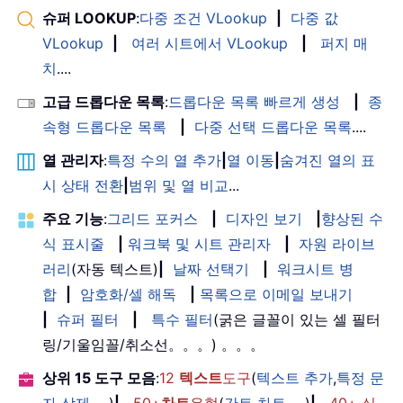
슈퍼 LOOKUP
:
다중 조건 VLookup
|
다중 값
VLookup
|
여러 시트에서 VLookup
|
퍼지 매
치
....
고급 드롭다운 목록
:
드롭다운 목록 빠르게 생성
|
종
속형 드롭다운 목록
|
다중 선택 드롭다운 목록
....
열 관리자
:
특정 수의 열 추가
|
열 이동
|
숨겨진 열의 표
시 상태 전환
|
범위 및 열 비교
...
주요 기능
:
그리드 포커스
|
디자인 보기
|
향상된 수
식 표시줄
|
워크북 및 시트 관리자
|
자원 라이브
러리
(자동 텍스트)
|
날짜 선택기
|
워크시트 병
합
|
암호화/셀 해독
|
목록으로 이메일 보내기
|
슈퍼 필터
|
특수 필터
(굵은 글꼴이 있는 셀 필터
링/기울임꼴/취소선。。。) 。。。
상위 15 도구 모음
:
12
텍스트
도구
(
텍스트 추가
,
특정 문