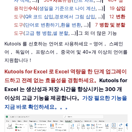
자 삭제
, ...)
|
50+
차트
유형
(
간트 차트
, ...)
|
40+ 실
용적인
수식
(
생일을 기준으로 나이 계산
, ...)
|
19
삽입
도구
(
QR 코드 삽입
,
경로에서 그림 삽입
, ...)
|
12
변환
도구
(
단어로 변환하기
,
환율 변환
, ...)
|
7
병합 및 분할
도구
(
고급 행 병합
,
셀 분할
, ...)
|
그 외 더 많은 기능
Kutools 를 선호하는 언어로 사용하세요 – 영어， 스페인
어， 독일어， 프랑스어， 중국어 및 40+개 이상의 언어를
지원합니다！
Kutools for Excel 로 Excel 역량을 한 단계 업그레이
드하고 전례 없는 효율성을 경험하세요。
Kutools for
Excel 는 생산성과 저장 시간을 향상시키는 300 개
이상의 고급 기능을 제공합니다。
가장 필요한 기능을
지금 바로 확인하세요。。。