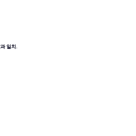
값과 일치
.