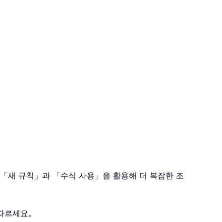
우 「새 규칙」과 「수식 사용」을 활용해 더 복잡한 조
 따르세요。