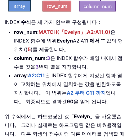
INDEX
수식
은 세 가지 인수로 구성됩니다：
row_num
:
MATCH(「Evelyn」,A2:A11,0)
은
INDEX 함수에 범위
Evelyn
A2:A11
에서 “
“ 값의 행
위치()
5
)를 제공합니다。
column_num
:
3
은 INDEX 함수가 배열 내에서 점
수를 찾을
3
번째 열을 지정합니다。
array
:
A2:C11
은 INDEX 함수에게 지정된 행과 열
이 교차하는 위치에서 일치하는 값을 반환하도록
지시합니다。 이 범위는
A2 부터 C11 까지
입니
다。 최종적으로 결과값
90
을 얻게 됩니다。
위 수식에서는 하드코딩된 값
「Evelyn」
을 사용했습
니다。 그러나 실제로는 하드코딩된 값은 비효율적입
니다。 다른 학생의 점수처럼 다른 데이터를 검색할 때