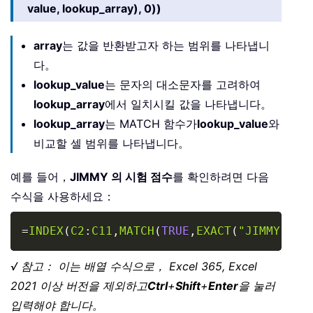
value, lookup_array), 0))
array
는 값을 반환받고자 하는 범위를 나타냅니
다。
lookup_value
는 문자의 대소문자를 고려하여
lookup_array
에서 일치시킬 값을 나타냅니다。
lookup_array
는 MATCH 함수가
lookup_value
와
비교할 셀 범위를 나타냅니다。
예를 들어，
JIMMY 의 시험 점수
를 확인하려면 다음
수식을 사용하세요：
Copy
=
INDEX
(
C2
:
C11
,
MATCH
(
TRUE
,
EXACT
(
"JIMMY"
,
A2
√ 참고： 이는 배열 수식으로， Excel 365, Excel
2021 이상 버전을 제외하고
Ctrl
+
Shift
+
Enter
을 눌러
입력해야 합니다。