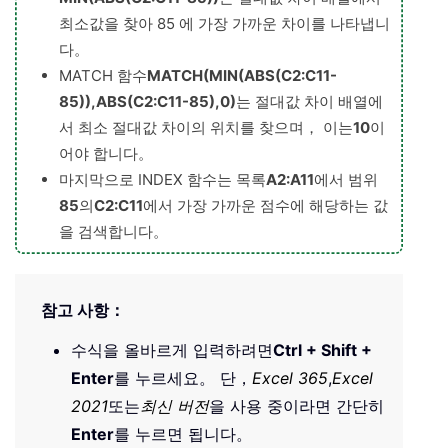
최소값을 찾아 85 에 가장 가까운 차이를 나타냅니
다。
MATCH 함수
MATCH(MIN(ABS(C2:C11-
85)),ABS(C2:C11-85),0)
는 절대값 차이 배열에
서 최소 절대값 차이의 위치를 찾으며， 이는
10
이
어야 합니다。
마지막으로 INDEX 함수는 목록
A2:A11
에서 범위
85
의
C2:C11
에서 가장 가까운 점수에 해당하는 값
을 검색합니다。
참고 사항：
수식을 올바르게 입력하려면
Ctrl + Shift +
Enter
를 누르세요。 단，
Excel 365
,
Excel
2021
또는
최신 버전
을 사용 중이라면 간단히
Enter
를 누르면 됩니다。