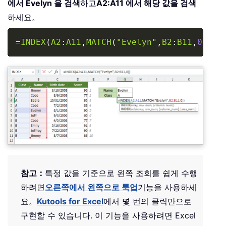
에서 Evelyn 을 검색
하고
A2:A11 에서 해당 값을 검색
하세요。
Copy
=
INDEX
(
A2
:
A11
,
MATCH
(
"Evelyn"
,
B2
:
B11
,
0
)
)
참고：
특정 값을 기준으로 왼쪽 조회를 쉽게 수행
하려면
오른쪽에서 왼쪽으로 룩업
기능을 사용하세
요。
Kutools for Excel
에서 몇 번의 클릭만으로
구현할 수 있습니다. 이 기능을 사용하려면 Excel