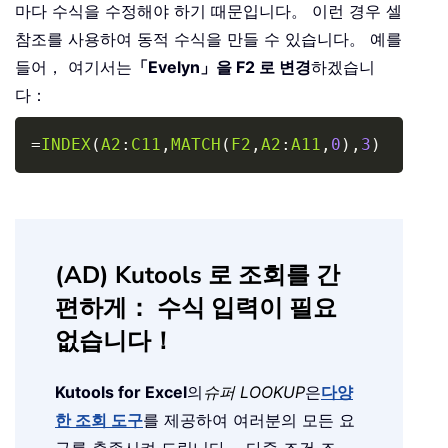
마다 수식을 수정해야 하기 때문입니다。 이런 경우 셀
참조를 사용하여 동적 수식을 만들 수 있습니다。 예를
들어， 여기서는
「Evelyn」을 F2 로 변경
하겠습니
다：
Copy
=
INDEX
(
A2
:
C11
,
MATCH
(
F2
,
A2
:
A11
,
0
)
,
3
)
(AD) Kutools 로 조회를 간
편하게： 수식 입력이 필요
없습니다！
Kutools for Excel
의
슈퍼 LOOKUP
은
다양
한 조회 도구
를 제공하여 여러분의 모든 요
구를 충족시켜 드립니다。 다중 조건 조