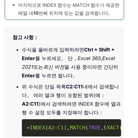
마지막으로 INDEX 함수는 MATCH 함수가 제공한
배열 내
10
번째 위치에 있는 값을 검색합니다。
참고 사항：
수식을 올바르게 입력하려면
Ctrl + Shift +
Enter
를 누르세요。 단，
Excel 365
,
Excel
2021
또는
최신 버전
을 사용 중이라면 간단히
Enter
를 누르면 됩니다。
위 수식은 단일 목록
C2:C11
내에서 검색합니
다。 여러 열과 행이 포함된 범위(예：
A2:C11
)에서 검색하려면 INDEX 함수에 열과
행 수 설정 모두를 지정해야 합니다：
Copy
=
INDEX
(
A2
:
C11
,
MATCH
(
TRUE
,
EXACT
(
"JIMM