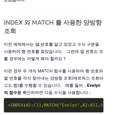
INDEX 와 MATCH 를 사용한 양방향
조회
이전 예제에서는 열 번호를 알고 있었고 수식 구분을
사용하여 행 번호를 찾았습니다。 그런데 열 번호도 모
를 경우에는 어떻게 해야 할까요？
이런 경우 두 개의 MATCH 함수를 사용하여 행 번호와
열 번호를 각각 찾아내는 양방향 조회(매트릭스 조회라
고도 함)를 수행할 수 있습니다。 예를 들어，
Evelyn
의 점수
를 확인하려면 다음 수식을 사용합니다：
Copy
=
INDEX
(
A2
:
C11
,
MATCH
(
"Evelyn"
,
A2
:
A11
,
0
)
,
MA