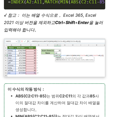
=
INDEX
(
A2
:
A11
,
MATCH
(
MIN
(
ABS
(
C2
:
C11
-
85
)
)
,
A
√ 참고： 이는 배열 수식으로， Excel 365, Excel
2021 이상 버전을 제외하고
Ctrl
+
Shift
+
Enter
을 눌러
입력해야 합니다。
이 수식의 작동 방식：
ABS(C2:C11-85)
는 범위
C2:C11
의 각 값과
85
사
이의 절대값 차이를 계산하여 절대값 차이 배열을
생성합니다。
MIN(ABS(C2:C11-85))
는 절대값 차이 배열에서