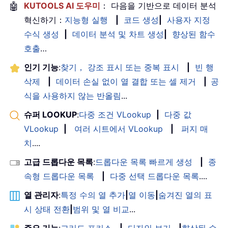
🤖
KUTOOLS AI 도우미
： 다음을 기반으로 데이터 분석
혁신하기：
지능형 실행
|
코드 생성
|
사용자 지정
수식 생성
|
데이터 분석 및 차트 생성
|
향상된 함수
호출
…
인기 기능
:
찾기， 강조 표시 또는 중복 표시
|
빈 행
삭제
|
데이터 손실 없이 열 결합 또는 셀 제거
|
공
식을 사용하지 않는 반올림
...
슈퍼 LOOKUP
:
다중 조건 VLookup
|
다중 값
VLookup
|
여러 시트에서 VLookup
|
퍼지 매
치
....
고급 드롭다운 목록
:
드롭다운 목록 빠르게 생성
|
종
속형 드롭다운 목록
|
다중 선택 드롭다운 목록
....
열 관리자
:
특정 수의 열 추가
|
열 이동
|
숨겨진 열의 표
시 상태 전환
|
범위 및 열 비교
...