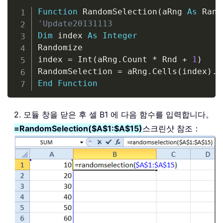
Copy
Function
 RandomSelection
(
aRng 
As
 Rang
'Update20131113
Dim
 index 
As
Integer
Randomize

index 
=
 Int
(
aRng
.
Count 
*
 Rnd 
+
1
)
RandomSelection 
=
 aRng
.
Cells
(
index
)
.
End
Function
2. 모듈 창을 닫은 후 셀 B1 에 다음 함수를 입력합니다。
=RandomSelection($A$1:$A$15)
스크린샷 참조：