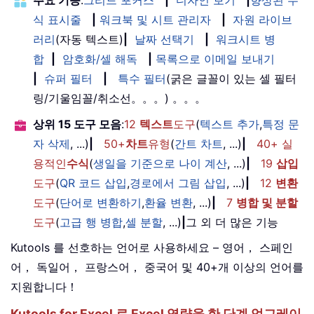
주요 기능
:
그리드 포커스
|
디자인 보기
|
향상된 수
식 표시줄
|
워크북 및 시트 관리자
|
자원 라이브
러리
(자동 텍스트)
|
날짜 선택기
|
워크시트 병
합
|
암호화/셀 해독
|
목록으로 이메일 보내기
|
슈퍼 필터
|
특수 필터
(굵은 글꼴이 있는 셀 필터
링/기울임꼴/취소선。。。) 。。。
상위 15 도구 모음
:
12
텍스트
도구
(
텍스트 추가
,
특정 문
자 삭제
, ...)
|
50+
차트
유형
(
간트 차트
, ...)
|
40+ 실
용적인
수식
(
생일을 기준으로 나이 계산
, ...)
|
19
삽입
도구
(
QR 코드 삽입
,
경로에서 그림 삽입
, ...)
|
12
변환
도구
(
단어로 변환하기
,
환율 변환
, ...)
|
7
병합 및 분할
도구
(
고급 행 병합
,
셀 분할
, ...)
|
그 외 더 많은 기능
Kutools 를 선호하는 언어로 사용하세요 – 영어， 스페인
어， 독일어， 프랑스어， 중국어 및 40+개 이상의 언어를
지원합니다！
Kutools for Excel 로 Excel 역량을 한 단계 업그레이