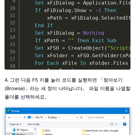
Set
 xFiDialog 
=
 Application
.
FileD
If
 xFiDialog
.
Show 
=
-
1
Then
        xPath 
=
 xFiDialog
.
SelectedIte
End
If
Set
 xFiDialog 
=
Nothing
If
 xPath 
=
""
Then
Exit
Sub
Set
 xFSO 
=
 CreateObject
(
"Scriptin
Set
 xFolder 
=
 xFSO
.
GetFolder
(
xPat
For
Each
 xFile 
In
 xFolder
.
Files

        I 
=
 I 
+
1
        ActiveSheet
.
Hyperlinks
.
Add Ce
4. 그런 다음 F5 키를 눌러 코드를 실행하면 「찾아보기
Next
(Browse)」라는 새 창이 나타납니다。 파일 이름을 나열할
End
Sub
폴더를 선택하세요。