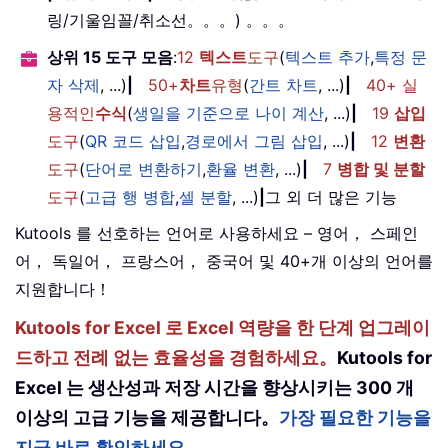
링/기울임꼴/취소선。。。) 。。。
상위 15 도구 모음
:
12
텍스트
도구
(
텍스트 추가
,
특정 문
자 삭제
, ...)
|
50+
차트
유형
(
간트 차트
, ...)
|
40+ 실
용적인
수식
(
생일을 기준으로 나이 계산
, ...)
|
19
삽입
도구
(
QR 코드 삽입
,
경로에서 그림 삽입
, ...)
|
12
변환
도구
(
단어로 변환하기
,
환율 변환
, ...)
|
7
병합 및 분할
도구
(
고급 행 병합
,
셀 분할
, ...)
|
그 외 더 많은 기능
Kutools 를 선호하는 언어로 사용하세요 – 영어， 스페인
어， 독일어， 프랑스어， 중국어 및 40+개 이상의 언어를
지원합니다！
Kutools for Excel 로 Excel 역량을 한 단계 업그레이
드하고 전례 없는 효율성을 경험하세요。
Kutools for
Excel 는 생산성과 저장 시간을 향상시키는 300 개
이상의 고급 기능을 제공합니다。
가장 필요한 기능을
지금 바로 확인하세요。。。