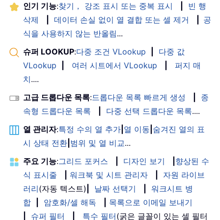
인기 기능
:
찾기， 강조 표시 또는 중복 표시
|
빈 행
삭제
|
데이터 손실 없이 열 결합 또는 셀 제거
|
공
식을 사용하지 않는 반올림
...
슈퍼 LOOKUP
:
다중 조건 VLookup
|
다중 값
VLookup
|
여러 시트에서 VLookup
|
퍼지 매
치
....
고급 드롭다운 목록
:
드롭다운 목록 빠르게 생성
|
종
속형 드롭다운 목록
|
다중 선택 드롭다운 목록
....
열 관리자
:
특정 수의 열 추가
|
열 이동
|
숨겨진 열의 표
시 상태 전환
|
범위 및 열 비교
...
주요 기능
:
그리드 포커스
|
디자인 보기
|
향상된 수
식 표시줄
|
워크북 및 시트 관리자
|
자원 라이브
러리
(자동 텍스트)
|
날짜 선택기
|
워크시트 병
합
|
암호화/셀 해독
|
목록으로 이메일 보내기
|
슈퍼 필터
|
특수 필터
(굵은 글꼴이 있는 셀 필터