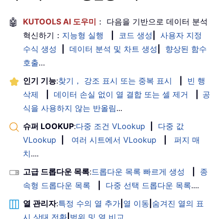
🤖
KUTOOLS AI 도우미
： 다음을 기반으로 데이터 분석
혁신하기：
지능형 실행
|
코드 생성
|
사용자 지정
수식 생성
|
데이터 분석 및 차트 생성
|
향상된 함수
호출
…
인기 기능
:
찾기， 강조 표시 또는 중복 표시
|
빈 행
삭제
|
데이터 손실 없이 열 결합 또는 셀 제거
|
공
식을 사용하지 않는 반올림
...
슈퍼 LOOKUP
:
다중 조건 VLookup
|
다중 값
VLookup
|
여러 시트에서 VLookup
|
퍼지 매
치
....
고급 드롭다운 목록
:
드롭다운 목록 빠르게 생성
|
종
속형 드롭다운 목록
|
다중 선택 드롭다운 목록
....
열 관리자
:
특정 수의 열 추가
|
열 이동
|
숨겨진 열의 표
시 상태 전환
|
범위 및 열 비교
...