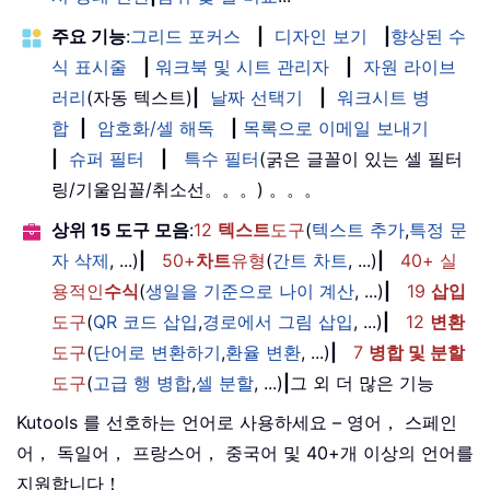
주요 기능
:
그리드 포커스
|
디자인 보기
|
향상된 수
식 표시줄
|
워크북 및 시트 관리자
|
자원 라이브
러리
(자동 텍스트)
|
날짜 선택기
|
워크시트 병
합
|
암호화/셀 해독
|
목록으로 이메일 보내기
|
슈퍼 필터
|
특수 필터
(굵은 글꼴이 있는 셀 필터
링/기울임꼴/취소선。。。) 。。。
상위 15 도구 모음
:
12
텍스트
도구
(
텍스트 추가
,
특정 문
자 삭제
, ...)
|
50+
차트
유형
(
간트 차트
, ...)
|
40+ 실
용적인
수식
(
생일을 기준으로 나이 계산
, ...)
|
19
삽입
도구
(
QR 코드 삽입
,
경로에서 그림 삽입
, ...)
|
12
변환
도구
(
단어로 변환하기
,
환율 변환
, ...)
|
7
병합 및 분할
도구
(
고급 행 병합
,
셀 분할
, ...)
|
그 외 더 많은 기능
Kutools 를 선호하는 언어로 사용하세요 – 영어， 스페인
어， 독일어， 프랑스어， 중국어 및 40+개 이상의 언어를
지원합니다！