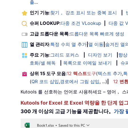
출
…
인기 기능
:
찾기， 강조 표시 또는 중복 표시
|
슈퍼 LOOKUP
:
다중 조건 VLookup
|
다중 값 V
고급 드롭다운 목록
:
드롭다운 목록 빠르게 생성
열 관리자
:
특정 수의 열 추가
|
열 이동
|
숨겨진 열의
주요 기능
:
그리드 포커스
|
디자인 보기
|
향상
호화/셀 해독
|
목록으로 이메일 보내기
|
슈
상위 15 도구 모음
:
12
텍스트
도구
(
텍스트 추가
,
특
(
QR 코드 삽입
,
경로에서 그림 삽입
, ...)
|
12
변
Kutools 를 선호하는 언어로 사용하세요 – 영어
Kutools for Excel 로 Excel 역량을 
300 개 이상의 고급 기능을 제공합니다。
가장 