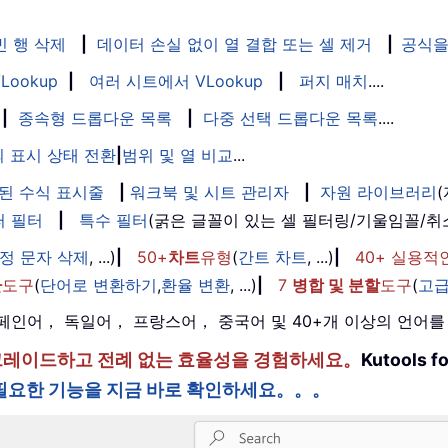
빈 행 삭제
|
데이터 손실 없이 열 결합 또는 셀 제거
|
공식을
Lookup
|
여러 시트에서 VLookup
|
퍼지 매치
....
|
종속형 드롭다운 목록
|
다중 선택 드롭다운 목록
....
 표시 상태 전환
|
범위 및 열 비교
...
된 수식 표시줄
|
워크북 및 시트 관리자
|
자원 라이브러리
퍼 필터
|
특수 필터
(굵은 글꼴이 있는 셀 필터링/기울임꼴/
정 문자 삭제
, ...)
|
50+
차트
유형
(
간트 차트
, ...)
|
40+ 실용적
환
도구
(
단어로 변환하기
,
환율 변환
, ...)
|
7
병합 및 분할
도구
(
고급
， 스페인어， 독일어， 프랑스어， 중국어 및 40+개 이상의 언어
한 단계 업그레이드하고 전례 없는 효율성을 경험하세요。
Kutools
필요한 기능을 지금 바로 확인하세요。。。