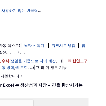
 사용하지 않는 반올림
...
(자동 텍스트)
|
날짜 선택기
|
워크시트 병합
|
암
취소선。。。) 。。。
인
수식
(
생일을 기준으로 나이 계산
, ...)
|
19
삽입
도구
 행 병합
,
셀 분할
, ...)
|
그 외 더 많은 기능
를 지원합니다！
 for Excel 는 생산성과 저장 시간을 향상시키는