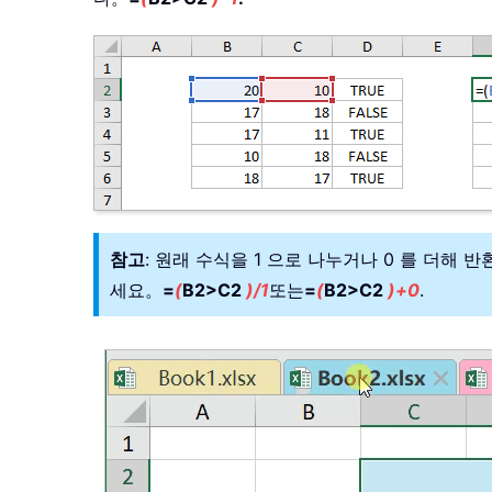
참고
: 원래 수식을 1 으로 나누거나 0 를 더해 반
세요。
=
(
B2>C2
)/1
또는
=
(
B2>C2
)+0
.