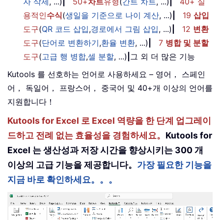
자 삭제
, ...)
|
50+
차트
유형
(
간트 차트
, ...)
|
40+ 실
용적인
수식
(
생일을 기준으로 나이 계산
, ...)
|
19
삽입
도구
(
QR 코드 삽입
,
경로에서 그림 삽입
, ...)
|
12
변환
도구
(
단어로 변환하기
,
환율 변환
, ...)
|
7
병합 및 분할
도구
(
고급 행 병합
,
셀 분할
, ...)
|
그 외 더 많은 기능
Kutools 를 선호하는 언어로 사용하세요 – 영어， 스페인
어， 독일어， 프랑스어， 중국어 및 40+개 이상의 언어를
지원합니다！
Kutools for Excel 로 Excel 역량을 한 단계 업그레이
드하고 전례 없는 효율성을 경험하세요。
Kutools for
Excel 는 생산성과 저장 시간을 향상시키는 300 개
이상의 고급 기능을 제공합니다。
가장 필요한 기능을
지금 바로 확인하세요。。。