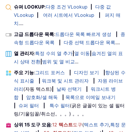
슈퍼 LOOKUP
:
다중 조건 VLookup
|
다중 값
VLookup
|
여러 시트에서 VLookup
|
퍼지 매
치
....
고급 드롭다운 목록
:
드롭다운 목록 빠르게 생성
|
종
속형 드롭다운 목록
|
다중 선택 드롭다운 목록
....
열 관리자
:
특정 수의 열 추가
|
열 이동
|
숨겨진 열의 표
시 상태 전환
|
범위 및 열 비교
...
주요 기능
:
그리드 포커스
|
디자인 보기
|
향상된 수
식 표시줄
|
워크북 및 시트 관리자
|
자원 라이브
러리
(자동 텍스트)
|
날짜 선택기
|
워크시트 병
합
|
암호화/셀 해독
|
목록으로 이메일 보내기
|
슈퍼 필터
|
특수 필터
(굵은 글꼴이 있는 셀 필터
링/기울임꼴/취소선。。。) 。。。
상위 15 도구 모음
:
12
텍스트
도구
(
텍스트 추가
,
특정 문