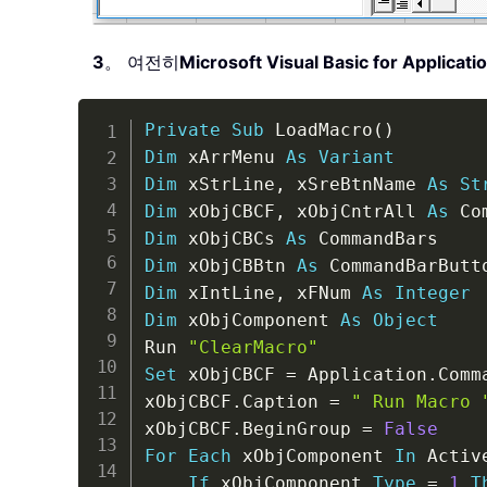
3
。 여전히
Microsoft Visual Basic for Applicati
Private
Sub
 LoadMacro
(
)
Dim
 xArrMenu 
As
Variant
Dim
 xStrLine
,
 xSreBtnName 
As
St
Dim
 xObjCBCF
,
 xObjCntrAll 
As
Dim
 xObjCBCs 
As
Dim
 xObjCBBtn 
As
Dim
 xIntLine
,
 xFNum 
As
Integer
Dim
 xObjComponent 
As
Object
Run 
"ClearMacro"
Set
 xObjCBCF 
=
 Application
.
Comm
xObjCBCF
.
Caption 
=
" Run Macro 
xObjCBCF
.
BeginGroup 
=
False
For
Each
 xObjComponent 
In
 Activ
If
 xObjComponent
.
Type
=
1
T