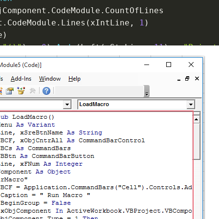
jComponent
.
CodeModule
.
CountOfLines

t
.
CodeModule
.
Lines
(
xIntLine
,
1
)
e
)
"()"
)
>
0
)
And
(
Left
(
xStrLine
,
11
)
=
"Privat
Left
(
xStrLine
,
11
)
Then
rim
(
Mid
(
xStrLine
,
12
,
 InStr
(
xStrLine
,
"()"
)
-
(
xStrLine
,
3
)
Then
im
(
Mid
(
xStrLine
,
4
,
 InStr
(
xStrLine
,
"()"
)
-
4
"
And
 xSreBtnName 
<
>
"RightClickReset"
And
 xS
 xObjCBCF
.
Controls
.
Add

86
oButtonIconAndCaption

xSreBtnName

"ActionMacro"