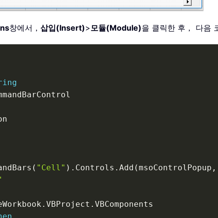
ons
창에서，
삽입(Insert)
>
모듈(Module)
을 클릭한 후， 다음
ring
andBars
(
"Cell"
)
.
Controls
.
Add
(
msoControlPopup
,
"
eWorkbook
.
VBProject
.
VBComponents

hen