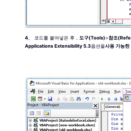
End
If
End
If
Next
 xIntLine

End
If
Next
4
。 코드를 붙여넣은 후，
도구(Tools)
>
참조(Refe
End
Sub
Applications Extensibility 5.3
옵션을
사용 가능한 참조
Private
Sub
 ClearMacro
(
)
On
Error
Resume
Next
CommandBars
(
"Cell"
)
.
Controls
(
" 
Err
.
Clear

CommandBars
(
"Cell"
)
.
End
Sub
Private
Sub
 ActionMacro
(
)
On
Error
GoTo
With
 Application

Run 
.
CommandBars
(
"Cell"
)
.
Contro
End
With