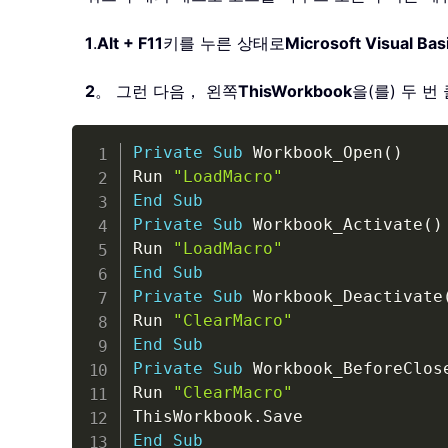
1
.
Alt + F11
키를 누른 상태로
Microsoft Visual Basi
2
。 그런 다음， 왼쪽
ThisWorkbook
을(를) 두 
Private
Sub
 Workbook_Open
(
)
Run 
"LoadMacro"
End
Sub
Private
Sub
 Workbook_Activate
(
)
Run 
"LoadMacro"
End
Sub
Private
Sub
 Workbook_Deactivate
Run 
"ClearMacro"
End
Sub
Private
Sub
 Workbook_BeforeClos
Run 
"ClearMacro"
ThisWorkbook
.
End
Sub