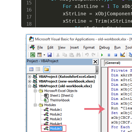
For
 xIntLine 
=
1
To
 xOb
        xStrLine 
=
 xObjComponen
        xStrLine 
=
 Trim
(
xStrLin
If
(
InStr
(
xStrLine
,
            xSreBtnName 
=
""
If
"Private Sub"
=
 
                xSreBtnName 
=
 T
ElseIf
"Sub"
=
 Left
               xSreBtnName 
=
 Tr
End
If
If
 xSreBtnName 
<
>
"
Set
 xObjCBBtn 
=
With
 xObjCBBtn

.
FaceId 
=
1
.
Style 
=
 ms
.
Caption 
=
 
.
OnAction 
=
End
With