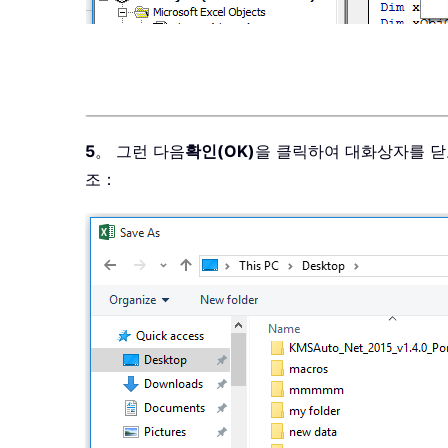
Exit
Sub
Err1
:
    MsgBox 
"Invalid"
End
Sub
5
。 그런 다음
확인(OK)
을 클릭하여 대화상자를 닫
조：