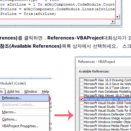
rences)
를 클릭하면，
References-VBAProject
대화상자가 
(Available References)
목록 상자에서 선택하세요。 스
Run Macro "
)
.
Delete

ls
(
1
)
.
Controls
(
.
Caller
(
1
)
)
.