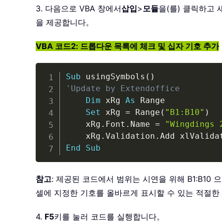
3. 다음으로 VBA 창에서
삽입
>
모듈
을(를) 클릭하고
을 제공합니다。
VBA 코드2: 드롭다운 목록에 체크 및 십자 기호 추가
Sub
 usingSymbols
(
)
'Update by Extendoffice
Dim
 xRg 
As
 Range

Set
 xRg 
=
 Range
(
"B1:B10"
)
    xRg
.
Font
.
Name 
=
"Wingdings 
    xRg
.
Validation
.
Add xlValida
End
Sub
참고
: 제공된 코드에서 범위는 시연을 위해 B1:B1
셀에 지정한 기호를 올바르게 표시할 수 있는 적절한 글꼴(
4.
F5
키를 눌러 코드를 실행합니다。