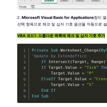
2.
Microsoft Visual Basic for Applications
창이 열
선택 항목으로 체크 및 십자 기호 옵션을 자동으로 
VBA 코드1: 드롭다운 목록에 체크 및 십자 기호 추가
Private
Sub
 Worksheet_Change
(
By
'Update by Extendoffice
If
 Intersect
(
Target
,
 Range
(
If
 Target
.
Value 
=
"Tick"
Th
        Target
.
Value 
=
"P"
ElseIf
 Target
.
Value 
=
"Cros
        Target
.
Value 
=
"S"
End
If
End
Sub