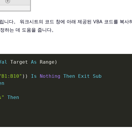
립니다。 워크시트의 코드 창에 아래 제공된 VBA 코드를 복사
설정하는 데 도움을 줍니다。
Val
 Target 
As
 Range
)
"B1:B10"
)
)
Is
Nothing
Then
Exit
Sub
en
s"
Then