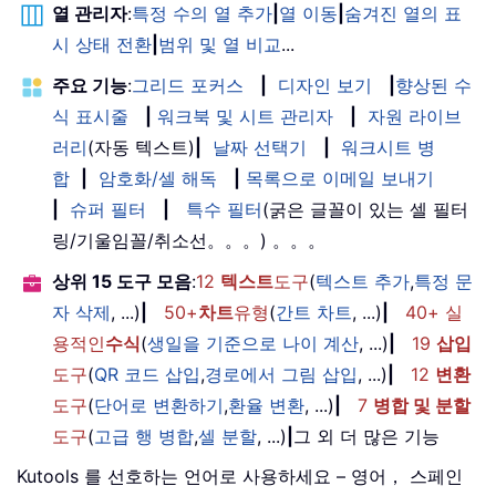
열 관리자
:
특정 수의 열 추가
|
열 이동
|
숨겨진 열의 표
시 상태 전환
|
범위 및 열 비교
...
주요 기능
:
그리드 포커스
|
디자인 보기
|
향상된 수
식 표시줄
|
워크북 및 시트 관리자
|
자원 라이브
러리
(자동 텍스트)
|
날짜 선택기
|
워크시트 병
합
|
암호화/셀 해독
|
목록으로 이메일 보내기
|
슈퍼 필터
|
특수 필터
(굵은 글꼴이 있는 셀 필터
링/기울임꼴/취소선。。。) 。。。
상위 15 도구 모음
:
12
텍스트
도구
(
텍스트 추가
,
특정 문
자 삭제
, ...)
|
50+
차트
유형
(
간트 차트
, ...)
|
40+ 실
용적인
수식
(
생일을 기준으로 나이 계산
, ...)
|
19
삽입
도구
(
QR 코드 삽입
,
경로에서 그림 삽입
, ...)
|
12
변환
도구
(
단어로 변환하기
,
환율 변환
, ...)
|
7
병합 및 분할
도구
(
고급 행 병합
,
셀 분할
, ...)
|
그 외 더 많은 기능
Kutools 를 선호하는 언어로 사용하세요 – 영어， 스페인