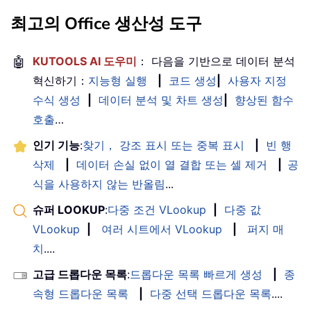
최고의 Office 생산성 도구
🤖
KUTOOLS AI 도우미
： 다음을 기반으로 데이터 분석
혁신하기：
지능형 실행
|
코드 생성
|
사용자 지정
수식 생성
|
데이터 분석 및 차트 생성
|
향상된 함수
호출
…
인기 기능
:
찾기， 강조 표시 또는 중복 표시
|
빈 행
삭제
|
데이터 손실 없이 열 결합 또는 셀 제거
|
공
식을 사용하지 않는 반올림
...
슈퍼 LOOKUP
:
다중 조건 VLookup
|
다중 값
VLookup
|
여러 시트에서 VLookup
|
퍼지 매
치
....
고급 드롭다운 목록
:
드롭다운 목록 빠르게 생성
|
종
속형 드롭다운 목록
|
다중 선택 드롭다운 목록
....