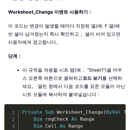
Worksheet_Change 이벤트 사용하기：
이 코드는 변경이 발생할 때마다 지정된 열(예: F 열)에
빈 셀이 남겨졌는지 즉시 확인하고， 셀이 비어 있으면
사용자에게 경고합니다。
단계：
이 규칙을 적용할 시트 탭(예： “Sheet1")을 마우
스 오른쪽 버튼으로 클릭하고
코드 보기
를 선택하
세요。 열린 창에서 다음 코드를 표준 모듈이 아닌
시트 모듈에 복사하여 붙여넣습니다：
Copy
Private
Sub
 Worksheet_Change
(
ByVal
 Ta
Dim
 rngCheck 
As
 Range

Dim
 Cell 
As
 Range
