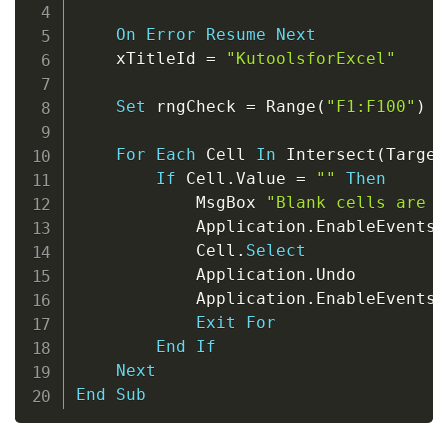
On
Error
Resume
Next
    xTitleId 
=
"KutoolsforExcel"
Set
 rngCheck 
=
 Range
(
"F1:F100"
)
'
For
Each
 Cell 
In
 Intersect
(
Target
If
 Cell
.
Value 
=
""
Then
            MsgBox 
"Blank cells are n
            Application
.
EnableEvents 
            Cell
.
Select
            Application
.
Undo

            Application
.
EnableEvents 
Exit
For
End
If
Next
End
Sub