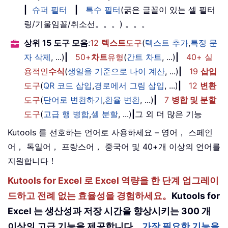
|
슈퍼 필터
|
특수 필터
(굵은 글꼴이 있는 셀 필터
링/기울임꼴/취소선。。。) 。。。
상위 15 도구 모음
:
12
텍스트
도구
(
텍스트 추가
,
특정 문
자 삭제
, ...)
|
50+
차트
유형
(
간트 차트
, ...)
|
40+ 실
용적인
수식
(
생일을 기준으로 나이 계산
, ...)
|
19
삽입
도구
(
QR 코드 삽입
,
경로에서 그림 삽입
, ...)
|
12
변환
도구
(
단어로 변환하기
,
환율 변환
, ...)
|
7
병합 및 분할
도구
(
고급 행 병합
,
셀 분할
, ...)
|
그 외 더 많은 기능
Kutools 를 선호하는 언어로 사용하세요 – 영어， 스페인
어， 독일어， 프랑스어， 중국어 및 40+개 이상의 언어를
지원합니다！
Kutools for Excel 로 Excel 역량을 한 단계 업그레이
드하고 전례 없는 효율성을 경험하세요。
Kutools for
Excel 는 생산성과 저장 시간을 향상시키는 300 개
이상의 고급 기능을 제공합니다。
가장 필요한 기능을