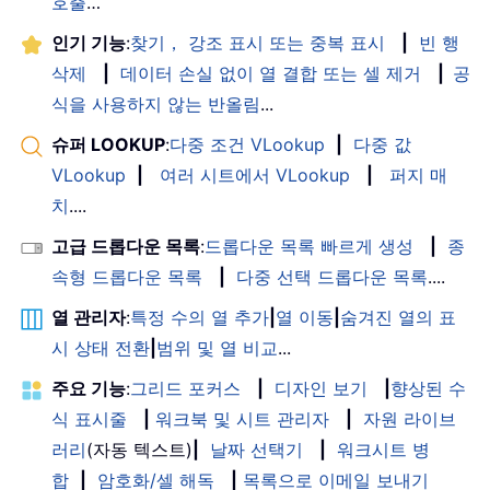
호출
…
인기 기능
:
찾기， 강조 표시 또는 중복 표시
|
빈 행
삭제
|
데이터 손실 없이 열 결합 또는 셀 제거
|
공
식을 사용하지 않는 반올림
...
슈퍼 LOOKUP
:
다중 조건 VLookup
|
다중 값
VLookup
|
여러 시트에서 VLookup
|
퍼지 매
치
....
고급 드롭다운 목록
:
드롭다운 목록 빠르게 생성
|
종
속형 드롭다운 목록
|
다중 선택 드롭다운 목록
....
열 관리자
:
특정 수의 열 추가
|
열 이동
|
숨겨진 열의 표
시 상태 전환
|
범위 및 열 비교
...
주요 기능
:
그리드 포커스
|
디자인 보기
|
향상된 수
식 표시줄
|
워크북 및 시트 관리자
|
자원 라이브
러리
(자동 텍스트)
|
날짜 선택기
|
워크시트 병
합
|
암호화/셀 해독
|
목록으로 이메일 보내기