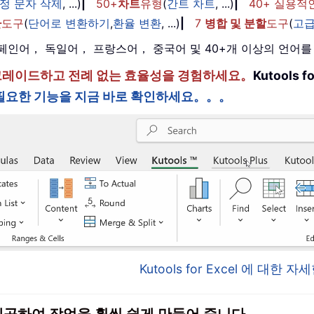
정 문자 삭제
, ...)
|
50+
차트
유형
(
간트 차트
, ...)
|
40+ 실용적
환
도구
(
단어로 변환하기
,
환율 변환
, ...)
|
7
병합 및 분할
도구
(
고급
， 스페인어， 독일어， 프랑스어， 중국어 및 40+개 이상의 언어
한 단계 업그레이드하고 전례 없는 효율성을 경험하세요。
Kutools
필요한 기능을 지금 바로 확인하세요。。。
Kutools for Excel 에 대한