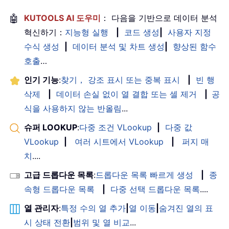
🤖
KUTOOLS AI 도우미
： 다음을 기반으로 데이터 분석
혁신하기：
지능형 실행
|
코드 생성
|
사용자 지정
수식 생성
|
데이터 분석 및 차트 생성
|
향상된 함수
호출
…
인기 기능
:
찾기， 강조 표시 또는 중복 표시
|
빈 행
삭제
|
데이터 손실 없이 열 결합 또는 셀 제거
|
공
식을 사용하지 않는 반올림
...
슈퍼 LOOKUP
:
다중 조건 VLookup
|
다중 값
VLookup
|
여러 시트에서 VLookup
|
퍼지 매
치
....
고급 드롭다운 목록
:
드롭다운 목록 빠르게 생성
|
종
속형 드롭다운 목록
|
다중 선택 드롭다운 목록
....
열 관리자
:
특정 수의 열 추가
|
열 이동
|
숨겨진 열의 표
시 상태 전환
|
범위 및 열 비교
...