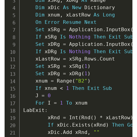
Dim
 xSRg
,
 xDRg 
As
 Range

Dim
 xDic 
As
New
 Dictionary

Dim
 xnum
,
 xLastRow 
As
Long
On
Error
Resume
Next
Set
 xSRg 
=
 Application
.
InputBox
(
"
If
 xSRg 
Is
Nothing
Then
Exit
Sub
Set
 xDRg 
=
 Application
.
InputBox
(
"
If
 xDRg 
Is
Nothing
Then
Exit
Sub
    xLastRow 
=
 xSRg
.
Rows
.
Count

Set
 xSRg 
=
 xSRg
(
1
)
Set
 xDRg 
=
 xDRg
(
1
)
    xnum 
=
 Range
(
"B2"
)
If
 xnum 
<
1
Then
Exit
Sub
    J 
=
0
For
 I 
=
1
To
 xnum

LabExit
:
        xRnd 
=
 Int
(
Rnd
(
)
*
 xLastRow
)
If
 xDic
.
Exists
(
xRnd
)
Then
GoT
        xDic
.
Add xRnd
,
""