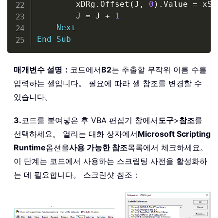
        xDRg
.
Offset
(
J
,
0
)
.
Value 
=
 xSR
        J 
=
 J 
+
1
Next
End
Sub
매개변수 설명：
코드에서
B2
는 추출할 무작위 이름 수를
입력하는 셀입니다。 필요에 따라 셀 참조를 변경할 수
있습니다。
3.
코드를 붙여넣은 후 VBA 편집기 창에서
도구
>
참조
를
선택하세요。 열리는 대화 상자에서
Microsoft Scripting
Runtime
옵션을
사용 가능한 참조
목록에서 체크하세요。
이 단계는 코드에서 사용하는 스크립팅 사전을 활성화하
는 데 필요합니다。 스크린샷 참조：