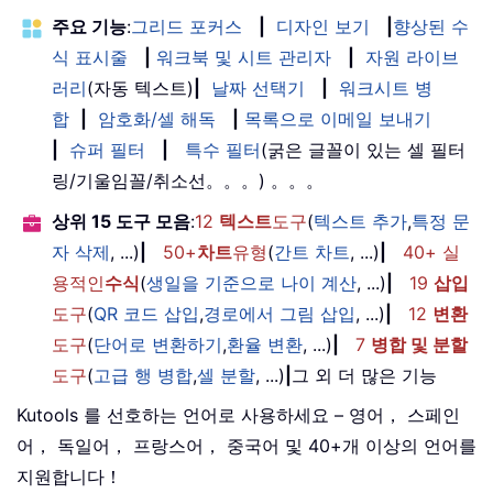
주요 기능
:
그리드 포커스
|
디자인 보기
|
향상된 수
식 표시줄
|
워크북 및 시트 관리자
|
자원 라이브
러리
(자동 텍스트)
|
날짜 선택기
|
워크시트 병
합
|
암호화/셀 해독
|
목록으로 이메일 보내기
|
슈퍼 필터
|
특수 필터
(굵은 글꼴이 있는 셀 필터
링/기울임꼴/취소선。。。) 。。。
상위 15 도구 모음
:
12
텍스트
도구
(
텍스트 추가
,
특정 문
자 삭제
, ...)
|
50+
차트
유형
(
간트 차트
, ...)
|
40+ 실
용적인
수식
(
생일을 기준으로 나이 계산
, ...)
|
19
삽입
도구
(
QR 코드 삽입
,
경로에서 그림 삽입
, ...)
|
12
변환
도구
(
단어로 변환하기
,
환율 변환
, ...)
|
7
병합 및 분할
도구
(
고급 행 병합
,
셀 분할
, ...)
|
그 외 더 많은 기능
Kutools 를 선호하는 언어로 사용하세요 – 영어， 스페인
어， 독일어， 프랑스어， 중국어 및 40+개 이상의 언어를
지원합니다！