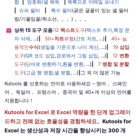
합
|
암호화/셀 해독
|
목록으로 이메일 보내기
|
슈퍼 필터
|
특수 필터
(굵은 글꼴이 있는 셀 필터
링/기울임꼴/취소선。。。) 。。。
상위 15 도구 모음
:
12
텍스트
도구
(
텍스트 추가
,
특정 문
자 삭제
, ...)
|
50+
차트
유형
(
간트 차트
, ...)
|
40+ 실
용적인
수식
(
생일을 기준으로 나이 계산
, ...)
|
19
삽입
도구
(
QR 코드 삽입
,
경로에서 그림 삽입
, ...)
|
12
변환
도구
(
단어로 변환하기
,
환율 변환
, ...)
|
7
병합 및 분할
도구
(
고급 행 병합
,
셀 분할
, ...)
|
그 외 더 많은 기능
Kutools 를 선호하는 언어로 사용하세요 – 영어， 스페인
어， 독일어， 프랑스어， 중국어 및 40+개 이상의 언어를
지원합니다！
Kutools for Excel 로 Excel 역량을 한 단계 업그레이
드하고 전례 없는 효율성을 경험하세요。
Kutools for
Excel 는 생산성과 저장 시간을 향상시키는 300 개