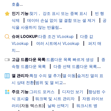
호출
…
인기 기능
:
찾기， 강조 표시 또는 중복 표시
|
빈 행
삭제
|
데이터 손실 없이 열 결합 또는 셀 제거
|
공
식을 사용하지 않는 반올림
...
슈퍼 LOOKUP
:
다중 조건 VLookup
|
다중 값
VLookup
|
여러 시트에서 VLookup
|
퍼지 매
치
....
고급 드롭다운 목록
:
드롭다운 목록 빠르게 생성
|
종
속형 드롭다운 목록
|
다중 선택 드롭다운 목록
....
열 관리자
:
특정 수의 열 추가
|
열 이동
|
숨겨진 열의 표
시 상태 전환
|
범위 및 열 비교
...
주요 기능
:
그리드 포커스
|
디자인 보기
|
향상된 수
식 표시줄
|
워크북 및 시트 관리자
|
자원 라이브
러리
(자동 텍스트)
|
날짜 선택기
|
워크시트 병