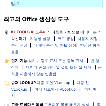
받기
최고의 Office 생산성 도구
🤖
KUTOOLS AI 도우미
： 다음을 기반으로 데이터 분석
혁신하기：
지능형 실행
|
코드 생성
|
사용자 지정
수식 생성
|
데이터 분석 및 차트 생성
|
향상된 함수
호출
…
인기 기능
:
찾기， 강조 표시 또는 중복 표시
|
빈 행
삭제
|
데이터 손실 없이 열 결합 또는 셀 제거
|
공
식을 사용하지 않는 반올림
...
슈퍼 LOOKUP
:
다중 조건 VLookup
|
다중 값
VLookup
|
여러 시트에서 VLookup
|
퍼지 매
치
....
고급 드롭다운 목록
:
드롭다운 목록 빠르게 생성
|
종