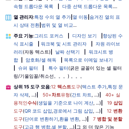
속형 드롭다운 목록
|
다중 선택 드롭다운 목록
....
열 관리자
:
특정 수의 열 추가
|
열 이동
|
숨겨진 열의 표
시 상태 전환
|
범위 및 열 비교
...
주요 기능
:
그리드 포커스
|
디자인 보기
|
향상된 수
식 표시줄
|
워크북 및 시트 관리자
|
자원 라이브
러리
(자동 텍스트)
|
날짜 선택기
|
워크시트 병
합
|
암호화/셀 해독
|
목록으로 이메일 보내기
|
슈퍼 필터
|
특수 필터
(굵은 글꼴이 있는 셀 필터
링/기울임꼴/취소선。。。) 。。。
상위 15 도구 모음
:
12
텍스트
도구
(
텍스트 추가
,
특정 문
자 삭제
, ...)
|
50+
차트
유형
(
간트 차트
, ...)
|
40+ 실
용적인
수식
(
생일을 기준으로 나이 계산
, ...)
|
19
삽입
도구
(
QR 코드 삽입
,
경로에서 그림 삽입
, ...)
|
12
변환
도구
(
단어로 변환하기
,
환율 변환
, ...)
|
7
병합 및 분할
도구
(
고급 행 병합
,
셀 분할
, ...)
|
그 외 더 많은 기능